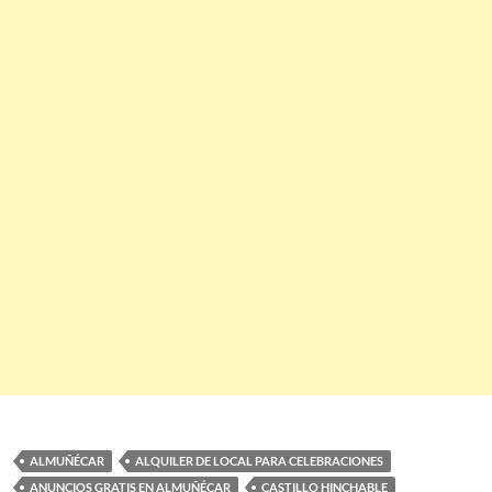
ALMUÑÉCAR
ALQUILER DE LOCAL PARA CELEBRACIONES
ANUNCIOS GRATIS EN ALMUÑÉCAR
CASTILLO HINCHABLE