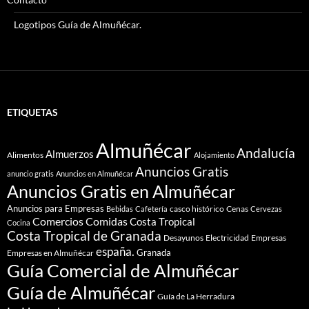
Logotipos Guía de Almuñécar.
ETIQUETAS
Almuñécar
Andalucía
Almuerzos
Alimentos
Alojamiento
Anuncios Gratis
anuncio gratis
Anuncios en Almuñécar
Anuncios Gratis en Almuñécar
Anuncios para Empresas
casco histórico
Cenas
Bebidas
Cafetería
Cervezas
Comidas
Comercios
Costa Tropical
Cocina
Costa Tropical de Granada
Desayunos
Electricidad
Empresas
españa.
Granada
Empresas en Almuñécar
Guía Comercial de Almuñécar
Guía de Almuñécar
Guía de La Herradura