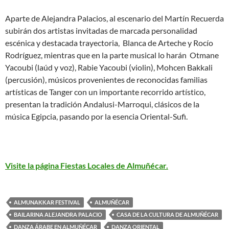
Aparte de Alejandra Palacios, al escenario del Martín Recuerda
subirán dos artistas invitadas de marcada personalidad
escénica y destacada trayectoria, Blanca de Arteche y Rocío
Rodríguez, mientras que en la parte musical lo harán Otmane
Yacoubi (laúd y voz), Rabie Yacoubi (violin), Mohcen Bakkali
(percusión), músicos provenientes de reconocidas familias
artísticas de Tanger con un importante recorrido artístico,
presentan la tradición Andalusi-Marroqui, clásicos de la
música Egipcia, pasando por la esencia Oriental-Sufi.
Visite la página Fiestas Locales de Almuñécar.
ALMUNAKKAR FESTIVAL
ALMUÑÉCAR
BAILARINA ALEJANDRA PALACIO
CASA DE LA CULTURA DE ALMUÑÉCAR
DANZA ÁRABE EN ALMUÑÉCAR
DANZA ORIENTAL