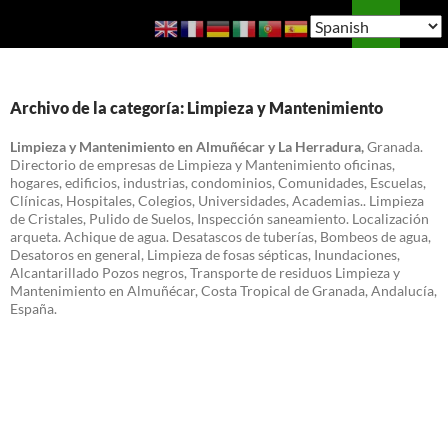
Saltar
Buscar
Guía de Almuñécar
al
MENÚ
contenido
PRINCI
Archivo de la categoría: Limpieza y Mantenimiento
Limpieza y Mantenimiento en Almuñécar y La Herradura,
Granada.
Directorio de empresas de Limpieza y Mantenimiento oficinas,
hogares, edificios, industrias, condominios, Comunidades, Escuelas,
Clínicas, Hospitales, Colegios, Universidades, Academias.. Limpieza
de Cristales, Pulido de Suelos, Inspección saneamiento. Localización
arqueta. Achique de agua. Desatascos de tuberías, Bombeos de agua,
Desatoros en general, Limpieza de fosas sépticas, Inundaciones,
Alcantarillado Pozos negros, Transporte de residuos Limpieza y
Mantenimiento en Almuñécar, Costa Tropical de Granada, Andalucía,
España.