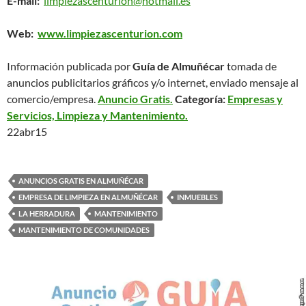
E-mail:
limpiezascenturion@hotmail.es
Web:
www.limpiezascenturion.com
Información publicada por
Guía de Almuñécar
tomada de
anuncios publicitarios gráficos y/o internet, enviado mensaje al
comercio/empresa.
Anuncio Gratis.
Categoría:
Empresas y
Servicios, Limpieza y Mantenimiento.
22abr15
ANUNCIOS GRATIS EN ALMUÑÉCAR
EMPRESA DE LIMPIEZA EN ALMUÑÉCAR
INMUEBLES
LA HERRADURA
MANTENIMIENTO
MANTENIMIENTO DE COMUNIDADES