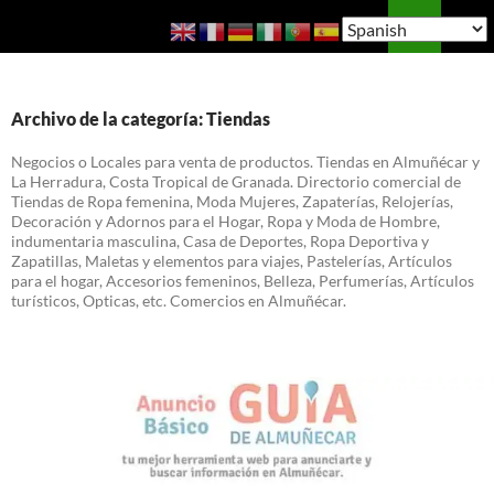
Saltar
Buscar
Guía de Almuñécar
al
MENÚ
contenido
PRINCI
Archivo de la categoría: Tiendas
Negocios o Locales para venta de productos. Tiendas en Almuñécar y
La Herradura, Costa Tropical de Granada. Directorio comercial de
Tiendas de Ropa femenina, Moda Mujeres, Zapaterías, Relojerías,
Decoración y Adornos para el Hogar, Ropa y Moda de Hombre,
indumentaria masculina, Casa de Deportes, Ropa Deportiva y
Zapatillas, Maletas y elementos para viajes, Pastelerías, Artículos
para el hogar, Accesorios femeninos, Belleza, Perfumerías, Artículos
turísticos, Opticas, etc. Comercios en Almuñécar.