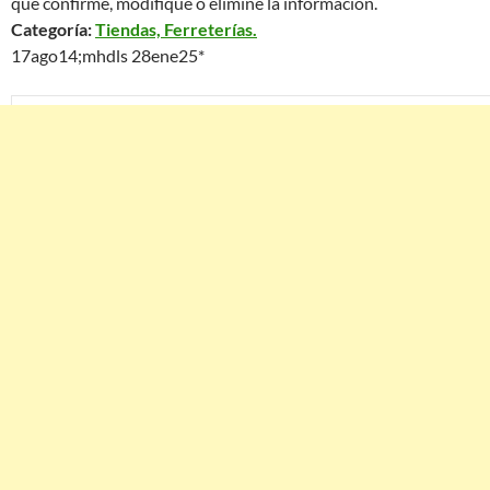
que confirme, modifique o elimine la información.
Categoría:
Tiendas, Ferreterías.
17ago14;mhdls 28ene25*