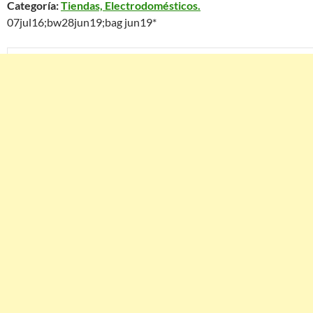
Categoría:
Tiendas, Electrodomésticos.
07jul16;bw28jun19;bag jun19*