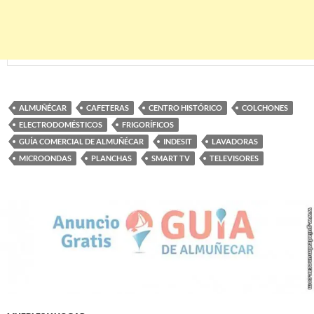
ALMUÑÉCAR
CAFETERAS
CENTRO HISTÓRICO
COLCHONES
ELECTRODOMÉSTICOS
FRIGORÍFICOS
GUÍA COMERCIAL DE ALMUÑÉCAR
INDESIT
LAVADORAS
MICROONDAS
PLANCHAS
SMART TV
TELEVISORES