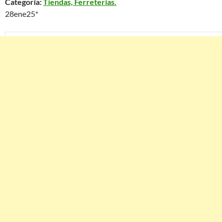
Categoría:
Tiendas, Ferreterías.
28ene25*