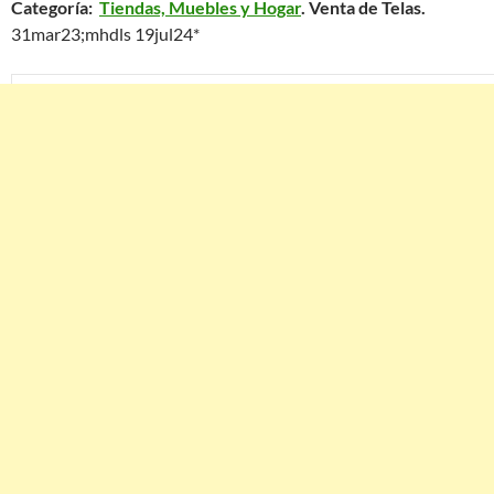
Categoría:
Tiendas, Muebles y Hogar
. Venta de Telas.
31mar23;mhdls 19jul24*