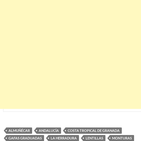
ALMUÑÉCAR
ANDALUCÍA
COSTA TROPICAL DE GRANADA
GAFAS GRADUADAS
LA HERRADURA
LENTILLAS
MONTURAS