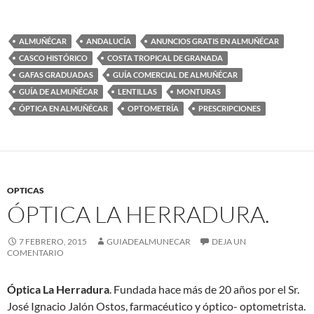
ALMUÑÉCAR
ANDALUCÍA
ANUNCIOS GRATIS EN ALMUÑÉCAR
CASCO HISTÓRICO
COSTA TROPICAL DE GRANADA
GAFAS GRADUADAS
GUÍA COMERCIAL DE ALMUÑÉCAR
GUÍA DE ALMUÑÉCAR
LENTILLAS
MONTURAS
ÓPTICA EN ALMUÑÉCAR
OPTOMETRÍA
PRESCRIPCIONES
OPTICAS
ÓPTICA LA HERRADURA.
7 FEBRERO, 2015
GUIADEALMUNECAR
DEJA UN
COMENTARIO
Óptica La Herradura
. Fundada hace más de 20 años por el Sr.
José Ignacio Jalón Ostos, farmacéutico y óptico- optometrista.