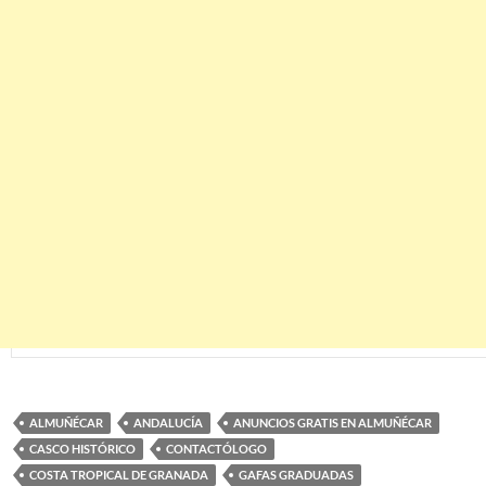
ALMUÑÉCAR
ANDALUCÍA
ANUNCIOS GRATIS EN ALMUÑÉCAR
CASCO HISTÓRICO
CONTACTÓLOGO
COSTA TROPICAL DE GRANADA
GAFAS GRADUADAS