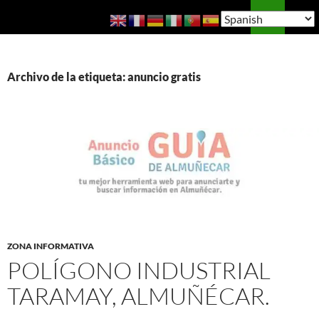
Saltar
Buscar
Guía de Almuñécar
al
MENÚ
contenido
PRINCI
Archivo de la etiqueta: anuncio gratis
ZONA INFORMATIVA
POLÍGONO INDUSTRIAL
TARAMAY, ALMUÑÉCAR.