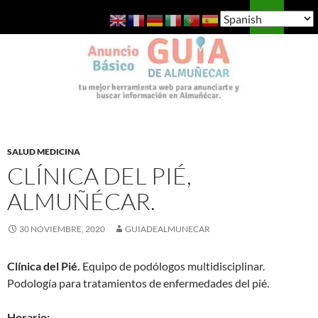
Saltar
Buscar
Guía de Almuñécar
al
MENÚ
contenido
PRINCI
SALUD MEDICINA
CLÍNICA DEL PIÉ,
ALMUÑÉCAR.
30 NOVIEMBRE, 2020
GUIADEALMUNECAR
Clínica del Pié.
Equipo de podólogos multidisciplinar.
Podología para tratamientos de enfermedades del pié.
Horario: