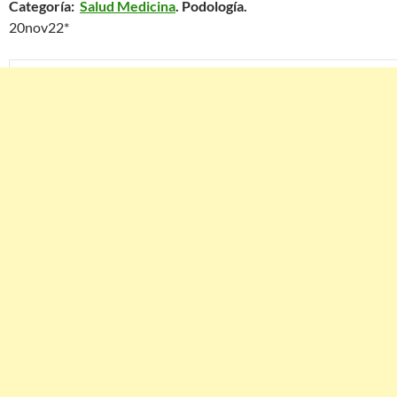
Categoría:
Salud Medicina
. Podología.
20nov22*