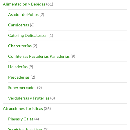
Alimentación y Bebidas
(61)
Asador de Pollos
(2)
Carnicerías
(6)
Catering Delicatessen
(1)
Charcuterías
(2)
Confiterías Pastelerías Panaderías
(9)
Heladerías
(9)
Pescaderías
(2)
Supermercados
(9)
Verdulerías y Fruterías
(8)
Atracciones Turísticas
(36)
Playas y Calas
(4)
Servicios Turísticos
(3)