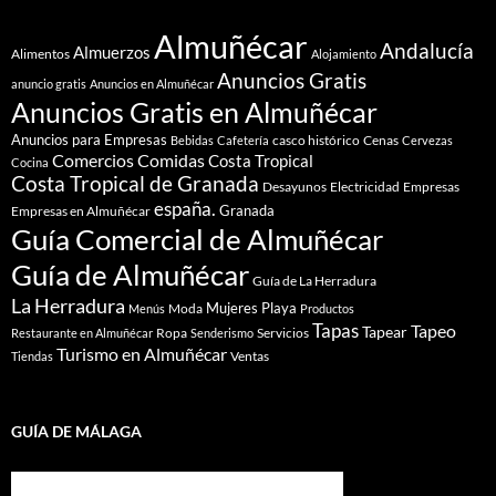
Almuñécar
Andalucía
Almuerzos
Alimentos
Alojamiento
Anuncios Gratis
anuncio gratis
Anuncios en Almuñécar
Anuncios Gratis en Almuñécar
Anuncios para Empresas
casco histórico
Cenas
Bebidas
Cafetería
Cervezas
Comidas
Comercios
Costa Tropical
Cocina
Costa Tropical de Granada
Desayunos
Electricidad
Empresas
españa.
Granada
Empresas en Almuñécar
Guía Comercial de Almuñécar
Guía de Almuñécar
Guía de La Herradura
La Herradura
Mujeres
Playa
Moda
Menús
Productos
Tapas
Tapeo
Tapear
Ropa
Servicios
Restaurante en Almuñécar
Senderismo
Turismo en Almuñécar
Ventas
Tiendas
GUÍA DE MÁLAGA