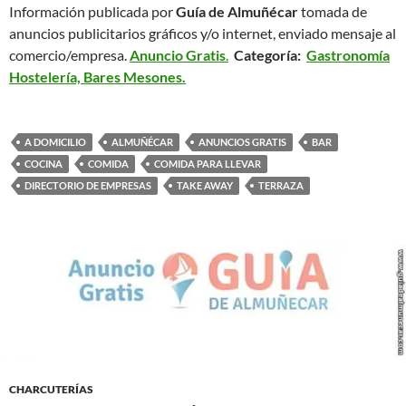
Información publicada por
Guía de Almuñécar
tomada de
anuncios publicitarios gráficos y/o internet, enviado mensaje al
comercio/empresa.
Anuncio Gratis
.
Categoría:
Gastronomía
Hostelería, Bares Mesones.
A DOMICILIO
ALMUÑÉCAR
ANUNCIOS GRATIS
BAR
COCINA
COMIDA
COMIDA PARA LLEVAR
DIRECTORIO DE EMPRESAS
TAKE AWAY
TERRAZA
CHARCUTERÍAS