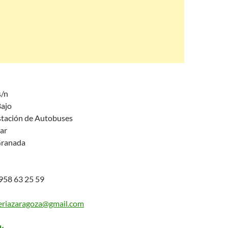
s/n
Bajo
stación de Autobuses
ar
Granada
58 63 25 59
eriazaragoza@gmail.com
k.