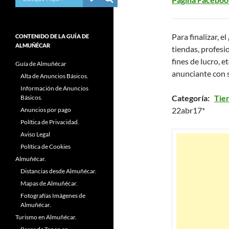
Para finalizar, el
CONTENIDO DE LA GUÍA DE
ALMUÑÉCAR
tiendas, profesio
fines de lucro, et
Guía de Almuñécar
anunciante con 
Alta de Anuncios Básicos.
Información de Anuncios
Categoría:
Tie
Básicos.
22abr17*
Anuncios por pago
Política de Privacidad.
Aviso Legal
Política de Cookies
Almuñécar.
Distancias desde Almuñécar.
Mapas de Almuñécar.
Fotografías Imágenes de
Almuñécar.
Turismo en Almuñécar.