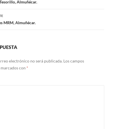
ón
Tesorillo, Almuñécar.
TE
les MRM, Almuñécar.
SPUESTA
rreo electrónico no será publicada.
Los campos
n marcados con
*