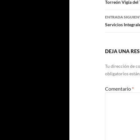
Navegaci
Torreón Vigía del 
de
ENTRADA SIGUIEN
entradas
Servicios Integra
DEJA UNA RE
Tu dirección de co
obligatorios está
Comentario
*