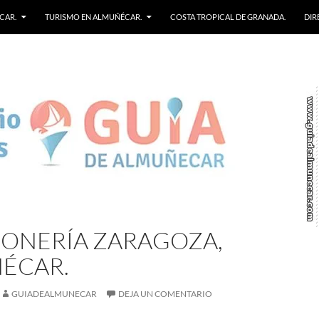
CAR.
TURISMO EN ALMUÑÉCAR.
COSTA TROPICAL DE GRANADA.
DIR
ONERÍA ZARAGOZA,
ÉCAR.
GUIADEALMUNECAR
DEJA UN COMENTARIO