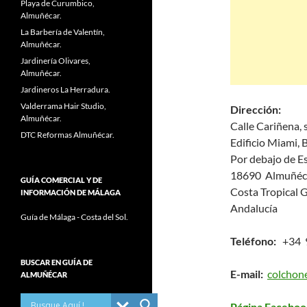
Playa de Curumbico,
Almuñécar.
La Barbería de Valentín,
Almuñécar.
Jardinería Olivares,
Almuñécar.
Jardineros La Herradura.
Valderrama Hair Studio,
Dirección:
Almuñécar.
Calle Cariñena, 
DTC Reformas Almuñécar.
Edificio Miami, 
Por debajo de E
18690 Almuñéc
GUÍA COMERCIAL Y DE
Costa Tropical 
INFORMACIÓN DE MÁLAGA
Andalucía
Guía de Málaga - Costa del Sol.
Teléfono:
+34 9
BUSCAR EN GUÍA DE
E-mail:
colchon
ALMUÑÉCAR
Página Faceboo