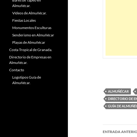
Bares de Tapeo en
Almuñécar.
Vídeos de Almuñécar.
Fiestas Locales
Monumentos Esculturas
Senderismo en Almuñécar
Playas de Almuñécar
Costa Tropical de Granada.
Directorio de Empresas en
Almuñécar.
Contacto
Logotipos Guía de
Almuñécar.
ALMUÑÉCAR
DIRECTORIO DE 
GUÍA DE ALMUÑÉ
ENTRADA ANTERI