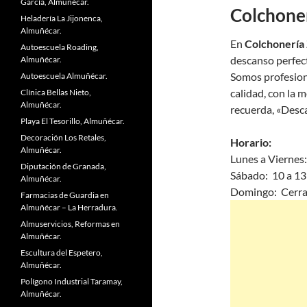
García, Almuñécar.
Colchone
Heladería La Jijonenca,
Almuñécar.
En
Colchonería
Autoescuela Roading,
descanso perfect
Almuñécar.
Somos profesion
Autoescuela Almuñécar.
calidad, con la m
Clínica Bellas Nieto,
Almuñécar.
recuerda, «Desca
Playa El Tesorillo, Almuñécar.
Decoración Los Retales,
Horario:
Almuñécar.
Lunes a Viernes:
Diputación de Granada,
Sábado: 10 a 13
Almuñécar.
Domingo: Cerra
Farmacias de Guardia en
Almuñécar – La Herradura.
Almuservicios, Reformas en
Almuñécar.
Escultura del Espetero,
Almuñécar.
Polígono Industrial Taramay,
Almuñécar.