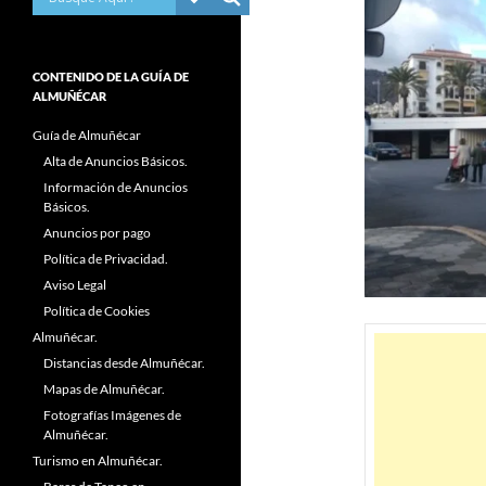
CONTENIDO DE LA GUÍA DE
ALMUÑÉCAR
Guía de Almuñécar
Alta de Anuncios Básicos.
Información de Anuncios
Básicos.
Anuncios por pago
Política de Privacidad.
Aviso Legal
Política de Cookies
Almuñécar.
Distancias desde Almuñécar.
Mapas de Almuñécar.
Fotografías Imágenes de
Almuñécar.
Turismo en Almuñécar.