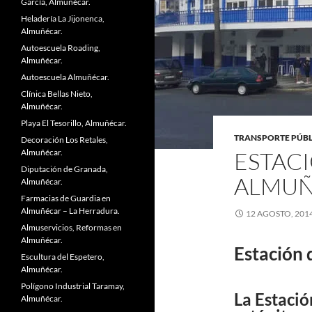
García, Almuñécar.
Heladería La Jijonenca,
Almuñécar.
Autoescuela Roading,
Almuñécar.
Autoescuela Almuñécar.
Clínica Bellas Nieto,
Almuñécar.
Playa El Tesorillo, Almuñécar.
TRANSPORTE PÚB
Decoración Los Retales,
Almuñécar.
ESTAC
Diputación de Granada,
ALMUÑ
Almuñécar.
Farmacias de Guardia en
Almuñécar – La Herradura.
12 AGOSTO, 201
Almuservicios, Reformas en
Almuñécar.
Estación 
Escultura del Espetero,
Almuñécar.
Polígono Industrial Taramay,
La
Estació
Almuñécar.