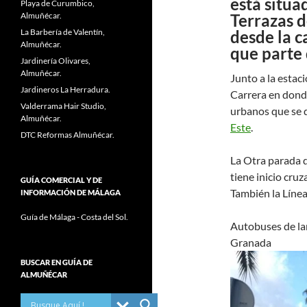
está situad
Playa de Curumbico,
Almuñécar.
Terrazas d
La Barbería de Valentín,
desde la c
Almuñécar.
que parte 
Jardinería Olivares,
Almuñécar.
Junto a la estaci
Jardineros La Herradura.
Carrera en dond
Valderrama Hair Studio,
urbanos que se di
Almuñécar.
Este
.
DTC Reformas Almuñécar.
La Otra parada d
tiene inicio cruz
GUÍA COMERCIAL Y DE
También la Línea
INFORMACIÓN DE MÁLAGA
Guía de Málaga - Costa del Sol.
Autobuses de lar
Granada
BUSCAR EN GUÍA DE
ALMUÑÉCAR