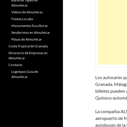
Bares de Tapeo en
Almuñécar.
Vídeos de Almuñécar.
Fiestas Locales
Monumentos Esculturas
Senderismo en Almuñécar
Playas de Almuñécar
Costa Tropical de Granada.
Directorio de Empresas en
Almuñécar.
Contacto
Logotipos Guía de
Los autocares qu
Almuñécar.
Granada, Málaga
billetes pueden 
Quiosco automáti
La compañía ALS
aeropuerto de Má
autobuses de la