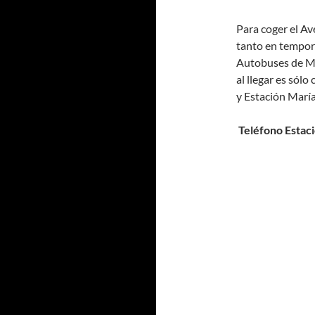
Para coger el Av
tanto en tempora
Autobuses de Má
al llegar es sólo
y Estación Marí
Teléfono Estac