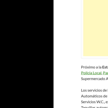
Próximo a la
Est
Policía Local
,
Pa
Supermercado Ald
Los servicios d
Automáticos de 
Servicios W.C., 
Taquillas autom