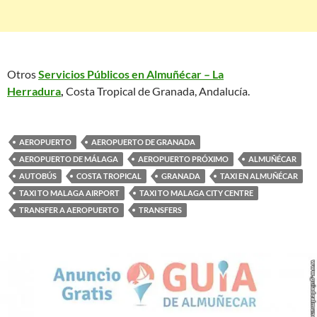
Otros
Servicios Públicos en Almuñécar – La
Herradura
,
Costa Tropical de Granada, Andalucía.
AEROPUERTO
AEROPUERTO DE GRANADA
AEROPUERTO DE MÁLAGA
AEROPUERTO PRÓXIMO
ALMUÑÉCAR
AUTOBÚS
COSTA TROPICAL
GRANADA
TAXI EN ALMUÑÉCAR
TAXI TO MALAGA AIRPORT
TAXI TO MALAGA CITY CENTRE
TRANSFER A AEROPUERTO
TRANSFERS