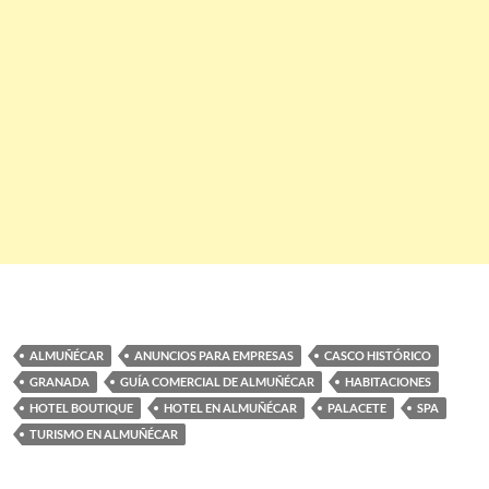
ALMUÑÉCAR
ANUNCIOS PARA EMPRESAS
CASCO HISTÓRICO
GRANADA
GUÍA COMERCIAL DE ALMUÑÉCAR
HABITACIONES
HOTEL BOUTIQUE
HOTEL EN ALMUÑÉCAR
PALACETE
SPA
TURISMO EN ALMUÑÉCAR