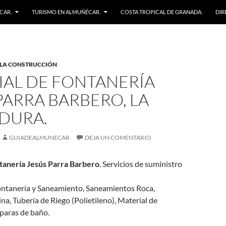
CAR.
TURISMO EN ALMUÑÉCAR.
COSTA TROPICAL DE GRANADA.
DIR
 LA CONSTRUCCIÓN
IAL DE FONTANERÍA
PARRA BARBERO, LA
DURA.
GUIADEALMUNECAR
DEJA UN COMENTARIO
tanería Jesús Parra Barbero
. Servicios de suministro
ontanería y Saneamiento, Saneamientos Roca,
ina, Tubería de Riego (Polietileno), Material de
paras de baño.