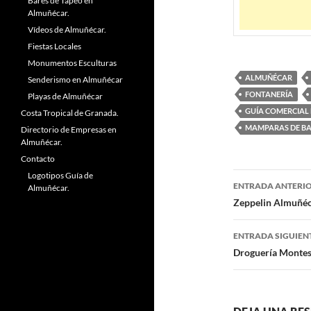
Bares de Tapeo en
Almuñécar.
Vídeos de Almuñécar.
Fiestas Locales
Monumentos Esculturas
ALMUÑÉCAR
Senderismo en Almuñécar
FONTANERÍA
Playas de Almuñécar
GUÍA COMERCIAL
Costa Tropical de Granada.
MAMPARAS DE B
Directorio de Empresas en
Almuñécar.
Contacto
Logotipos Guía de
ENTRADA ANTERI
Almuñécar.
Navegaci
Zeppelin Almuñéc
de
ENTRADA SIGUIEN
entradas
Droguería Montes