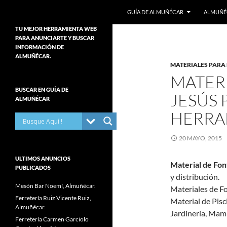
Buscar
Guía de Almuñécar
GUÍA DE ALMUÑÉCAR
ALMUÑÉ
Guía de Almuñécar Costa Tropical de
Saltar
TU MEJOR HERRAMIENTA WEB
Granada. Directorio de Empresas,
PARA ANUNCIARTE Y BUSCAR
al
Autónomos, Servicios Públicos y
INFORMACIÓN DE
contenido
Privados, Organizaciones sin fines
ALMUÑÉCAR.
MATERIALES PARA
de lucro… Toda la información con
Teléfonos Direcciones y Sitios Web.
MATER
Datos importantes para Residentes y
BUSCAR EN GUÍA DE
Turistas. Ruta del Tapeo, mejores
JESÚS 
ALMUÑÉCAR
Bares de tapas en Almuñécar-La
Herradura.
HERRA
20 MAYO, 2015
ULTIMOS ANUNCIOS
Material de Fon
PUBLICADOS
y distribución.
Mesón Bar Noemí, Almuñécar.
Materiales de F
Ferretería Ruiz Vicente Ruiz,
Material de Pisc
Almuñécar.
Jardinería, Mam
Ferretería Carmen Garciolo