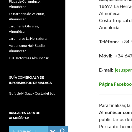
Playa de Curumbico,
18697 La Herra
Almuñécar.
Almuñécar
La Barbería de Valentín,
Almuñécar.
Costa Tropical 
Jardinería Olivares,
Andalucía
Almuñécar.
Jardineros La Herradura.
Teléfono:
+34 9
Valderrama Hair Studio,
Almuñécar.
Móvil:
+34 647
DTC Reformas Almuñécar.
E-mail:
jesuspa
GUÍA COMERCIAL Y DE
INFORMACIÓN DE MÁLAGA
Página Faceboo
Guía de Málaga - Costa del Sol.
Para finalizar, 
Almuñécar co
BUSCAR EN GUÍA DE
ALMUÑÉCAR
publicitarios de 
Por tanto, hemo