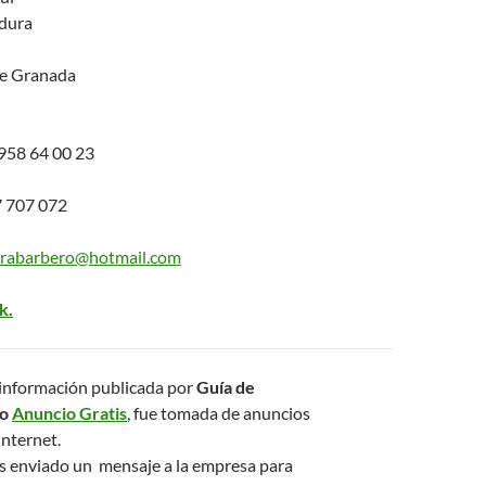
dura
de Granada
58 64 00 23
 707 072
rrabarbero@hotmail.com
k.
la información publicada por
Guía de
mo
Anuncio Gratis
, fue tomada de anuncios
internet.
s enviado un mensaje a la empresa para