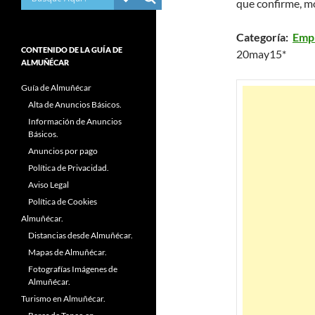
que confirme, mo
Categoría:
Empr
CONTENIDO DE LA GUÍA DE
20may15*
ALMUÑÉCAR
Guía de Almuñécar
Alta de Anuncios Básicos.
Información de Anuncios
Básicos.
Anuncios por pago
Política de Privacidad.
Aviso Legal
Política de Cookies
Almuñécar.
Distancias desde Almuñécar.
Mapas de Almuñécar.
Fotografías Imágenes de
Almuñécar.
Turismo en Almuñécar.