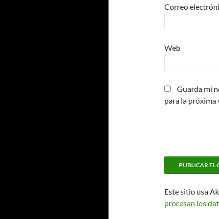
Correo electrón
Web
Guarda mi n
para la próxima
Este sitio usa A
procesan los dat