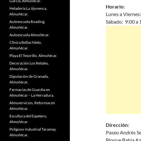
García, Almuñécar.
Horario:
Heladería La Jijonenca,
Lunes a Viernes:
Almuñécar.
Sábado: 9:00 a 
Autoescuela Roading,
Almuñécar.
Autoescuela Almuñécar.
Clínica Bellas Nieto,
Almuñécar.
Playa El Tesorillo, Almuñécar.
Decoración Los Retales,
Almuñécar.
Diputación de Granada,
Almuñécar.
Farmacias de Guardia en
Almuñécar – La Herradura.
Almuservicios, Reformas en
Almuñécar.
Escultura del Espetero,
Almuñécar.
Dirección:
Polígono Industrial Taramay,
Paseo Andrés Se
Almuñécar.
Bloque Bahía Az