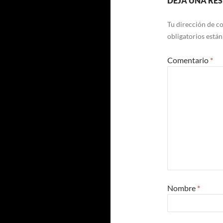
DEJA UNA RE
Tu dirección de co
obligatorios está
Comentario
*
Nombre
*