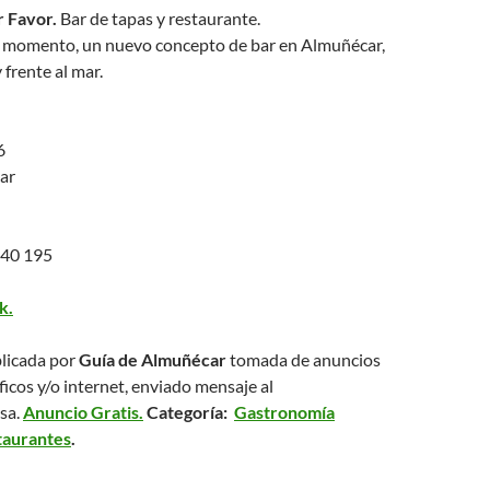
 Favor.
Bar de tapas y restaurante.
el momento, un nuevo concepto de bar en Almuñécar,
frente al mar.
6
ar
40 195
k.
licada por
Guía de Almuñécar
tomada de anuncios
ficos y/o internet, enviado mensaje al
sa.
Anuncio Gratis.
Categoría:
Gastronomía
taurantes
.