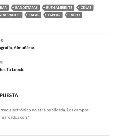
BAR
BAR DE TAPAS
BUEN AMBIENTE
CENAS
STAURANTES
TAPAS
TAPEAR
TAPEO
OR
ón
grafía, Almuñécar.
TE
ios Tu Loock.
SPUESTA
rreo electrónico no será publicada.
Los campos
n marcados con
*