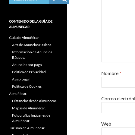
CONTENIDO DE LA GUÍA DE
ALMUÑÉCAR
Guía de Almuñécar
Alta de Anuncios Básicos.
Información de Anuncios
Básicos.
Anuncios por pago
Política de Privacidad.
Nombre
*
Aviso Legal
Política de Cookies
Almuñécar.
Correo electrón
Distancias desde Almuñécar.
Mapas de Almuñécar.
Fotografías Imágenes de
Almuñécar.
Web
Turismo en Almuñécar.