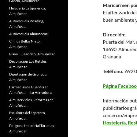
García, Almuñécar.
Maricarmen por
Heladería La Jijonenca,
El after work d
Almuñécar.
buen ambiente y 
Autoescuela Roading,
Almuñécar.
Autoescuela Almuñécar.
Dirección:
Clínica Bellas Nieto,
Puerta del Mar. 
Almuñécar.
18690 Almuñéc
Playa El Tesorillo, Almuñécar.
Granada
Decoración Los Retales,
Almuñécar.
Teléfono:
692 0
Diputación de Granada,
Almuñécar.
Página Faceboo
Farmacias de Guardia en
Almuñécar – La Herradura.
Almuservicios, Reformas en
Información pub
Almuñécar.
publicitarios grá
Escultura del Espetero,
comercio/empre
Almuñécar.
Hostelería, Res
Polígono Industrial Taramay,
Almuñécar.