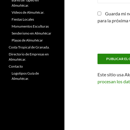
Bares de Tapeo en
Almuñécar.
Vídeos de Almuñécar.
Guarda mi n
Fiestas Locales
para la próxima
Monumentos Esculturas
Senderismo en Almuñécar
Playas de Almuñécar
Costa Tropical de Granada.
Directorio de Empresas en
Almuñécar.
Contacto
Logotipos Guía de
Este sitio usa A
Almuñécar.
procesan los dat