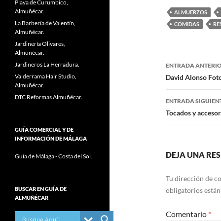
Playa de Curumbico,
Almuñécar.
ALMUERZOS
La Barbería de Valentín,
COMIDAS
RE
Almuñécar.
Jardinería Olivares,
Almuñécar.
Jardineros La Herradura.
ENTRADA ANTERI
Navegaci
Valderrama Hair Studio,
David Alonso Foto
Almuñécar.
de
DTC Reformas Almuñécar.
ENTRADA SIGUIEN
entradas
Tocados y accesor
GUÍA COMERCIAL Y DE
INFORMACIÓN DE MÁLAGA
DEJA UNA RE
Guía de Málaga - Costa del Sol.
Tu dirección de co
BUSCAR EN GUÍA DE
obligatorios está
ALMUÑÉCAR
Comentario
*