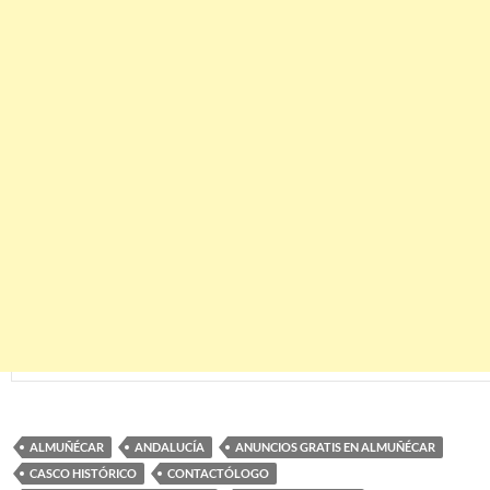
ALMUÑÉCAR
ANDALUCÍA
ANUNCIOS GRATIS EN ALMUÑÉCAR
CASCO HISTÓRICO
CONTACTÓLOGO