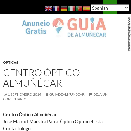
Saltar
Buscar
Guía de Almuñécar
al
MENÚ
contenido
PRINCI
OPTICAS
CENTRO ÓPTICO
ALMUÑÉCAR.
1 SEPTIEMBRE, 2014
GUIADEALMUNECAR
DEJA UN
COMENTARIO
Centro Óptico Almuñécar.
José Manuel Maestra Parra. Óptico Optometrista
Contactólogo