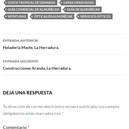
COSTA TROPICAL DE GRANADA
GAFAS GRADUADAS
GUÍA COMERCIAL DE ALMUÑÉCAR
GUÍA DE ALMUÑÉCAR
MONTURAS
ÓPTICAS EN ALMUÑÉCAR
SERVICIOS ÓPTICOS
ENTRADA ANTERIOR
Navegación
Heladería Mayte, La Herradura.
de
ENTRADA SIGUIENTE
entradas
Construcciones Aranda, La Herradura.
DEJA UNA RESPUESTA
Tu dirección de correo electrónico no será publicada.
Los campos
obligatorios están marcados con
*
Comentario
*