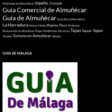
españa.
Granada
Empresas en Almuñécar
Guía Comercial de Almuñécar
Guía de Almuñécar
Guía de La Herradura
La Herradura
Mujeres
Playa
Moda
Menús
Productos
Tapas
Tapeo
Tapear
Ropa
Servicios
Restaurante en Almuñécar
Senderismo
Turismo en Almuñécar
Ventas
Tiendas
GUÍA DE MÁLAGA