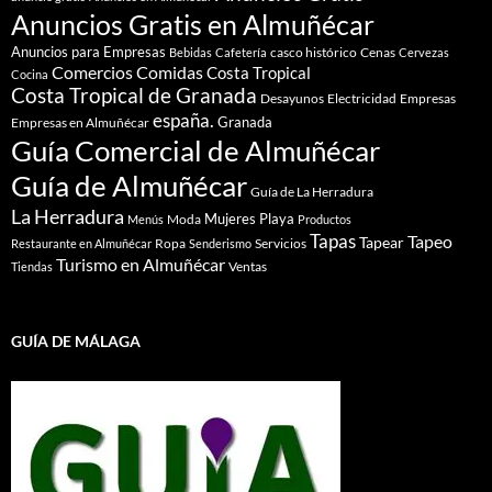
Anuncios Gratis en Almuñécar
Anuncios para Empresas
casco histórico
Cenas
Bebidas
Cafetería
Cervezas
Comidas
Comercios
Costa Tropical
Cocina
Costa Tropical de Granada
Desayunos
Electricidad
Empresas
españa.
Granada
Empresas en Almuñécar
Guía Comercial de Almuñécar
Guía de Almuñécar
Guía de La Herradura
La Herradura
Mujeres
Playa
Moda
Menús
Productos
Tapas
Tapeo
Tapear
Ropa
Servicios
Restaurante en Almuñécar
Senderismo
Turismo en Almuñécar
Ventas
Tiendas
GUÍA DE MÁLAGA