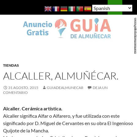
Saltar
Buscar
Guía de Almuñécar
al
MENÚ
contenido
PRINCI
TIENDAS
ALCALLER, ALMUÑÉCAR.
31 AGOSTO, 2015
GUIADEALMUNECAR
DEJA UN
COMENTARIO
Alcaller. Cerámica artística.
Alcaller significa Alfar o Alfarero, y fue utilizada con este
significado por D. Miguel de Cervantes en su obra El Ingenioso
Quijote de la Mancha.