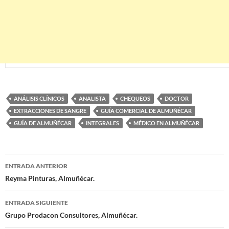
ANÁLISIS CLÍNICOS
ANALISTA
CHEQUEOS
DOCTOR
EXTRACCIONES DE SANGRE
GUÍA COMERCIAL DE ALMUÑÉCAR
GUÍA DE ALMUÑÉCAR
INTEGRALES
MÉDICO EN ALMUÑÉCAR
ENTRADA ANTERIOR
Navegación
Reyma Pinturas, Almuñécar.
de
ENTRADA SIGUIENTE
entradas
Grupo Prodacon Consultores, Almuñécar.