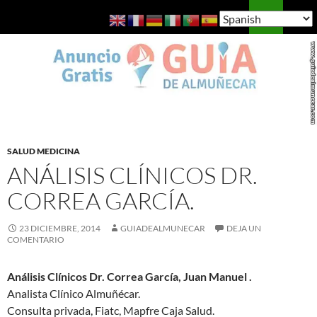
Saltar
Buscar
Guía de Almuñécar
al
MENÚ
contenido
PRINCI
SALUD MEDICINA
ANÁLISIS CLÍNICOS DR.
CORREA GARCÍA.
23 DICIEMBRE, 2014
GUIADEALMUNECAR
DEJA UN
COMENTARIO
Análisis Clínicos Dr. Correa García, Juan Manuel .
Analista Clínico Almuñécar.
Consulta privada, Fiatc, Mapfre Caja Salud.