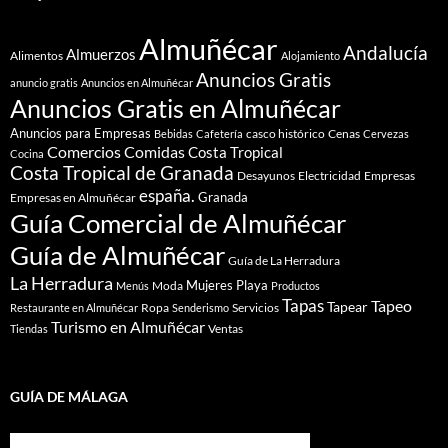
Almuñécar
Andalucía
Almuerzos
Alimentos
Alojamiento
Anuncios Gratis
anuncio gratis
Anuncios en Almuñécar
Anuncios Gratis en Almuñécar
Anuncios para Empresas
casco histórico
Cenas
Bebidas
Cafetería
Cervezas
Comidas
Comercios
Costa Tropical
Cocina
Costa Tropical de Granada
Desayunos
Electricidad
Empresas
españa.
Granada
Empresas en Almuñécar
Guía Comercial de Almuñécar
Guía de Almuñécar
Guía de La Herradura
La Herradura
Mujeres
Playa
Moda
Menús
Productos
Tapas
Tapeo
Tapear
Ropa
Servicios
Restaurante en Almuñécar
Senderismo
Turismo en Almuñécar
Ventas
Tiendas
GUÍA DE MÁLAGA