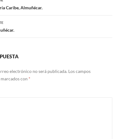
OR
ón
ría Caribe, Almuñécar.
TE
muñécar.
SPUESTA
rreo electrónico no será publicada.
Los campos
n marcados con
*