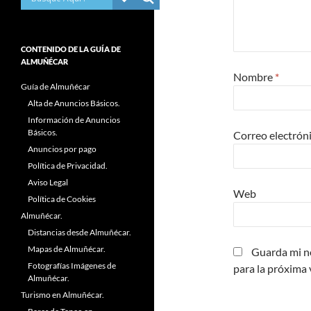
CONTENIDO DE LA GUÍA DE
ALMUÑÉCAR
Nombre
*
Guía de Almuñécar
Alta de Anuncios Básicos.
Información de Anuncios
Básicos.
Correo electrón
Anuncios por pago
Política de Privacidad.
Aviso Legal
Web
Política de Cookies
Almuñécar.
Distancias desde Almuñécar.
Mapas de Almuñécar.
Guarda mi n
Fotografías Imágenes de
para la próxima
Almuñécar.
Turismo en Almuñécar.