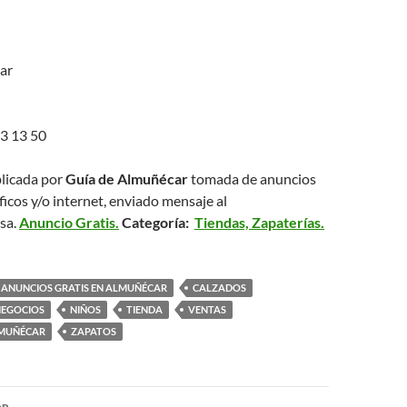
ar
3 13 50
licada por
Guía de Almuñécar
tomada de anuncios
ficos y/o internet, enviado mensaje al
sa.
Anuncio Gratis.
Categoría:
Tiendas, Zapaterías.
ANUNCIOS GRATIS EN ALMUÑÉCAR
CALZADOS
EGOCIOS
NIÑOS
TIENDA
VENTAS
LMUÑÉCAR
ZAPATOS