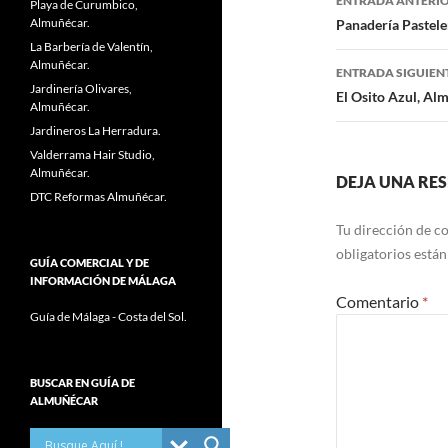
ENTRADA ANTERI
Playa de Curumbico,
Navegaci
Almuñécar.
Panadería Pastele
La Barbería de Valentín,
de
Almuñécar.
ENTRADA SIGUIEN
Jardinería Olivares,
entradas
El Osito Azul, Al
Almuñécar.
Jardineros La Herradura.
Valderrama Hair Studio,
Almuñécar.
DEJA UNA RE
DTC Reformas Almuñécar.
Tu dirección de co
obligatorios está
GUÍA COMERCIAL Y DE
INFORMACIÓN DE MÁLAGA
Comentario
*
Guía de Málaga - Costa del Sol.
BUSCAR EN GUÍA DE
ALMUÑÉCAR