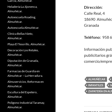
García, Almuñécar.
Heladería La Jijonenca,
Dirección:
Almuñécar.
Calle Real, 4
Autoescuela Roading,
18690 Almuñéc
Almuñécar.
Granada
Autoescuela Almuñécar.
Clínica Bellas Nieto,
Teléfono:
958 6
Almuñécar.
Playa El Tesorillo, Almuñécar.
Información pub
Decoración Los Retales,
Almuñécar.
publicitarios grá
Diputación de Granada,
comercio/empre
Almuñécar.
Farmacias de Guardia en
Almuñécar – La Herradura.
ALMUÑÉCAR
Almuservicios, Reformas en
INFANTILES
N
Almuñécar.
ZAPATERÍA EN A
Escultura del Espetero,
Almuñécar.
Polígono Industrial Taramay,
Almuñécar.