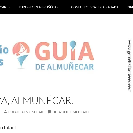
CAR.
TURISMO EN ALMUÑÉCAR.
COSTA TROPICAL DE GRANADA.
DIR
YA, ALMUÑÉCAR.
GUIADEALMUNECAR
DEJA UN COMENTARIO
o Infantil.