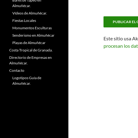
Bares de Tapeo en
Almuñécar.
Vídeos de Almuñécar.
Fiestas Locales
Monumentos Esculturas
Senderismo en Almuñécar
Este sitio usa A
Playas de Almuñécar
procesan los dat
Costa Tropical de Granada.
Directorio de Empresas en
Almuñécar.
Contacto
Logotipos Guía de
Almuñécar.