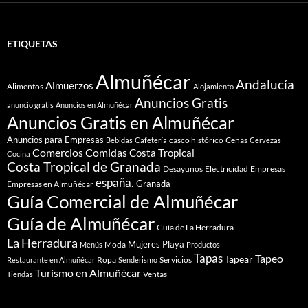
ETIQUETAS
Almuñécar
Andalucía
Almuerzos
Alimentos
Alojamiento
Anuncios Gratis
anuncio gratis
Anuncios en Almuñécar
Anuncios Gratis en Almuñécar
Anuncios para Empresas
casco histórico
Cenas
Bebidas
Cafetería
Cervezas
Comidas
Comercios
Costa Tropical
Cocina
Costa Tropical de Granada
Desayunos
Electricidad
Empresas
españa.
Granada
Empresas en Almuñécar
Guía Comercial de Almuñécar
Guía de Almuñécar
Guía de La Herradura
La Herradura
Mujeres
Playa
Moda
Menús
Productos
Tapas
Tapeo
Tapear
Ropa
Servicios
Restaurante en Almuñécar
Senderismo
Turismo en Almuñécar
Ventas
Tiendas