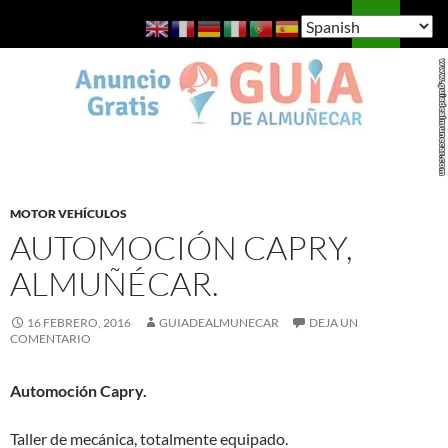
Saltar
Buscar
Guía de Almuñécar
al
MENÚ
contenido
PRINCI
MOTOR VEHÍCULOS
AUTOMOCIÓN CAPRY,
ALMUÑÉCAR.
16 FEBRERO, 2016
GUIADEALMUNECAR
DEJA UN
COMENTARIO
Automoción Capry.
Taller de mecánica, totalmente equipado.