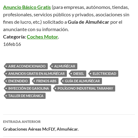
Anuncio Básico Gratis
(para empresas, autónomos, tiendas,
profesionales, servicios públicos y privados, asociaciones sin
fines de lucro, etc.) solicitado a
Guía de Almuñécar
por el
anunciante con su información.
Categoría:
Coches Motor
.
16feb16
AIRE ACONDICIONADO
ALMUÑÉCAR
ANUNCIOS GRATIS EN ALMUÑÉCAR
DIESEL
ELECTRICIDAD
ENCENDIDO
FRENOS ABS
GUÍA DE ALMUÑÉCAR
INYECCIÓN DE GASOLINA
POLÍGONO INDUSTRIAL TARAMAY
TALLER DE MECÁNICA
ENTRADA ANTERIOR
Navegación
Grabaciones Aéreas McFLY, Almuñécar.