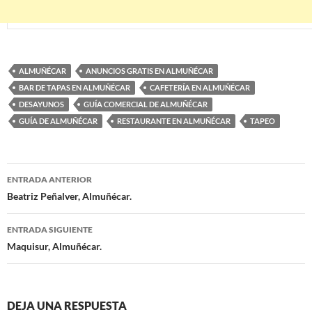
ALMUÑÉCAR
ANUNCIOS GRATIS EN ALMUÑÉCAR
BAR DE TAPAS EN ALMUÑÉCAR
CAFETERÍA EN ALMUÑÉCAR
DESAYUNOS
GUÍA COMERCIAL DE ALMUÑÉCAR
GUÍA DE ALMUÑÉCAR
RESTAURANTE EN ALMUÑÉCAR
TAPEO
ENTRADA ANTERIOR
Navegación
Beatriz Peñalver, Almuñécar.
de
ENTRADA SIGUIENTE
entradas
Maquisur, Almuñécar.
DEJA UNA RESPUESTA