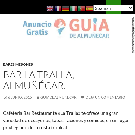
Saltar
Buscar
Guía de Almuñécar
al
MENÚ
contenido
PRINCI
BARES MESONES
BAR LA TRALLA,
ALMUÑÉCAR.
6 JUNIO, 2015
GUIADEALMUNECAR
DEJA UN COMENTARIO
Cafetería Bar Restaurante
«La Tralla»
te ofrece una gran
variedad de desayunos, tapas, raciones y comidas, en un lugar
privilegiado de la costa tropical.