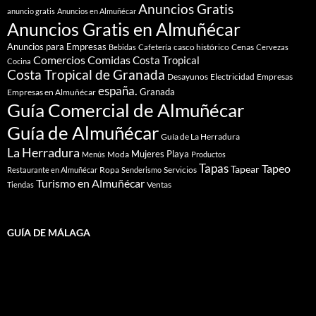
Anuncios Gratis
anuncio gratis
Anuncios en Almuñécar
Anuncios Gratis en Almuñécar
Anuncios para Empresas
casco histórico
Cenas
Bebidas
Cafetería
Cervezas
Comidas
Comercios
Costa Tropical
Cocina
Costa Tropical de Granada
Desayunos
Electricidad
Empresas
españa.
Granada
Empresas en Almuñécar
Guía Comercial de Almuñécar
Guía de Almuñécar
Guía de La Herradura
La Herradura
Mujeres
Playa
Moda
Menús
Productos
Tapas
Tapeo
Tapear
Ropa
Servicios
Restaurante en Almuñécar
Senderismo
Turismo en Almuñécar
Ventas
Tiendas
GUÍA DE MÁLAGA
Guía de Málaga, Costa del Sol. tu mejor herramienta web para
anunciarte y buscar información de Málaga. Directorio
comercial de Empresas Autónomos Profesionales