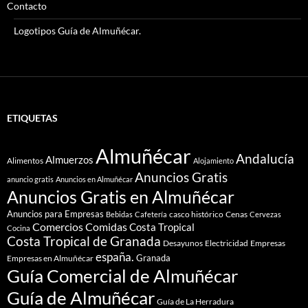
Contacto
Logotipos Guía de Almuñécar.
ETIQUETAS
Almuñécar
Andalucía
Almuerzos
Alimentos
Alojamiento
Anuncios Gratis
anuncio gratis
Anuncios en Almuñécar
Anuncios Gratis en Almuñécar
Anuncios para Empresas
casco histórico
Cenas
Bebidas
Cafetería
Cervezas
Comidas
Comercios
Costa Tropical
Cocina
Costa Tropical de Granada
Desayunos
Electricidad
Empresas
españa.
Granada
Empresas en Almuñécar
Guía Comercial de Almuñécar
Guía de Almuñécar
Guía de La Herradura