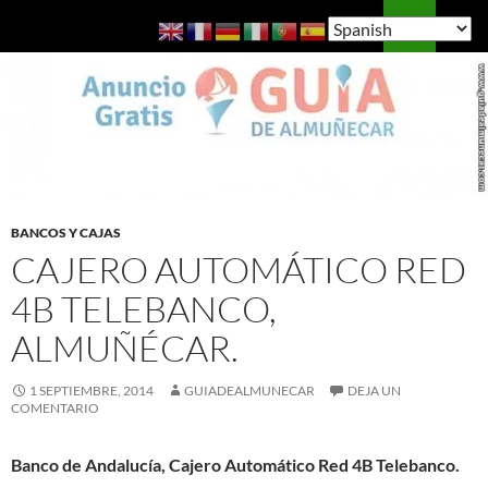
Saltar
Buscar
Guía de Almuñécar
al
MENÚ
contenido
PRINCI
BANCOS Y CAJAS
CAJERO AUTOMÁTICO RED
4B TELEBANCO,
ALMUÑÉCAR.
1 SEPTIEMBRE, 2014
GUIADEALMUNECAR
DEJA UN
COMENTARIO
Banco de Andalucía, Cajero Automático Red 4B Telebanco.