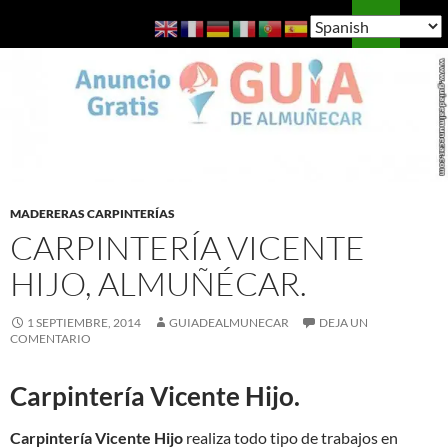
Saltar
Buscar
Guía de Almuñécar
al
MENÚ
contenido
PRINCI
MADERERAS CARPINTERÍAS
CARPINTERÍA VICENTE
HIJO, ALMUÑÉCAR.
1 SEPTIEMBRE, 2014
GUIADEALMUNECAR
DEJA UN
COMENTARIO
Carpintería Vicente Hijo.
Carpintería Vicente Hijo
realiza todo tipo de trabajos en