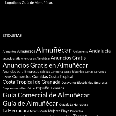
Logotipos Guía de Almuñécar.
ETIQUETAS
Almuñécar
Andalucía
Almuerzos
Alimentos
Alojamiento
Anuncios Gratis
anuncio gratis
Anuncios en Almuñécar
Anuncios Gratis en Almuñécar
Anuncios para Empresas
casco histórico
Cenas
Bebidas
Cafetería
Cervezas
Comidas
Comercios
Costa Tropical
Cocina
Costa Tropical de Granada
Desayunos
Electricidad
Empresas
españa.
Granada
Empresas en Almuñécar
Guía Comercial de Almuñécar
Guía de Almuñécar
Guía de La Herradura
La Herradura
Mujeres
Playa
Moda
Menús
Productos