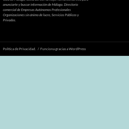
anunciarte y buscar información de Málaga. Directorio
comercial de Empresas Autónomos Profesionales
Organizaciones sin ánimo de lucro, Servicios Públicos y
Privados.
Política de Privacidad.
Funciona gracias a WordPress