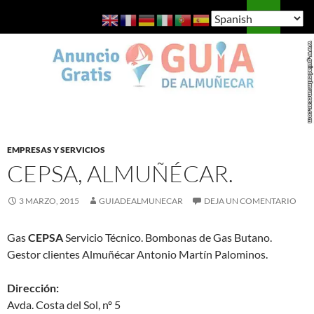
Saltar
Buscar
Guía de Almuñécar
al
MENÚ
contenido
PRINCI
EMPRESAS Y SERVICIOS
CEPSA, ALMUÑÉCAR.
3 MARZO, 2015
GUIADEALMUNECAR
DEJA UN COMENTARIO
Gas
CEPSA
Servicio Técnico. Bombonas de Gas Butano.
Gestor clientes Almuñécar Antonio Martín Palominos.
Dirección:
Avda. Costa del Sol, nº 5