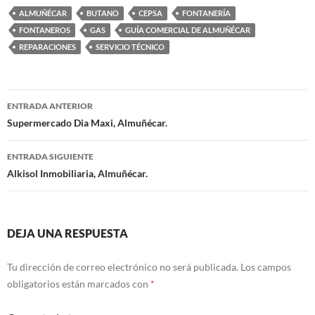
ALMUÑÉCAR
BUTANO
CEPSA
FONTANERÍA
FONTANEROS
GAS
GUÍA COMERCIAL DE ALMUÑÉCAR
REPARACIONES
SERVICIO TÉCNICO
ENTRADA ANTERIOR
Navegación
Supermercado Dia Maxi, Almuñécar.
de
ENTRADA SIGUIENTE
entradas
Alkisol Inmobiliaria, Almuñécar.
DEJA UNA RESPUESTA
Tu dirección de correo electrónico no será publicada.
Los campos
obligatorios están marcados con
*