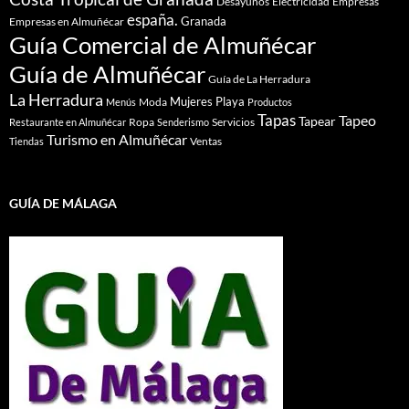
Desayunos
Electricidad
Empresas
españa.
Granada
Empresas en Almuñécar
Guía Comercial de Almuñécar
Guía de Almuñécar
Guía de La Herradura
La Herradura
Mujeres
Playa
Moda
Menús
Productos
Tapas
Tapeo
Tapear
Ropa
Servicios
Restaurante en Almuñécar
Senderismo
Turismo en Almuñécar
Ventas
Tiendas
GUÍA DE MÁLAGA