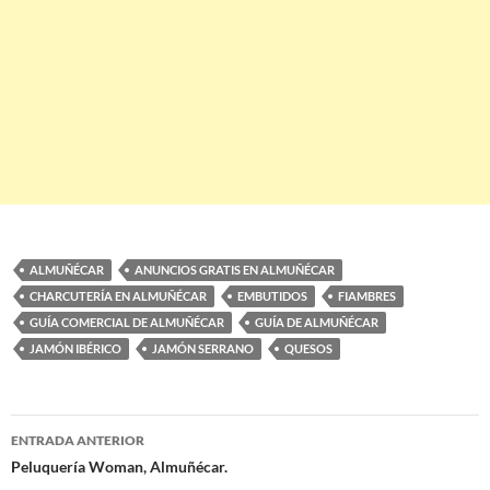
ALMUÑÉCAR
ANUNCIOS GRATIS EN ALMUÑÉCAR
CHARCUTERÍA EN ALMUÑÉCAR
EMBUTIDOS
FIAMBRES
GUÍA COMERCIAL DE ALMUÑÉCAR
GUÍA DE ALMUÑÉCAR
JAMÓN IBÉRICO
JAMÓN SERRANO
QUESOS
ENTRADA ANTERIOR
Navegación
Peluquería Woman, Almuñécar.