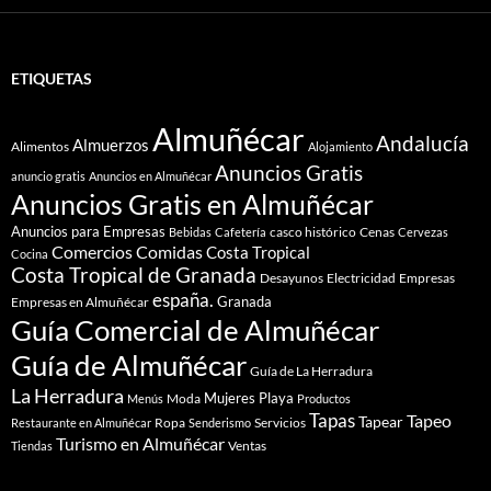
ETIQUETAS
Almuñécar
Andalucía
Almuerzos
Alimentos
Alojamiento
Anuncios Gratis
anuncio gratis
Anuncios en Almuñécar
Anuncios Gratis en Almuñécar
Anuncios para Empresas
casco histórico
Cenas
Bebidas
Cafetería
Cervezas
Comidas
Comercios
Costa Tropical
Cocina
Costa Tropical de Granada
Desayunos
Electricidad
Empresas
españa.
Granada
Empresas en Almuñécar
Guía Comercial de Almuñécar
Guía de Almuñécar
Guía de La Herradura
La Herradura
Mujeres
Playa
Moda
Menús
Productos
Tapas
Tapeo
Tapear
Ropa
Servicios
Restaurante en Almuñécar
Senderismo
Turismo en Almuñécar
Ventas
Tiendas