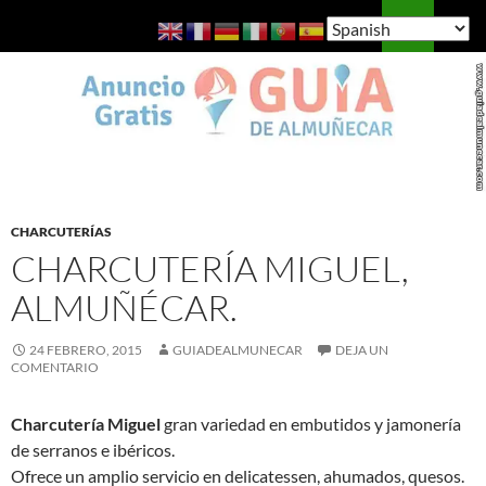
Saltar
Buscar
Guía de Almuñécar
al
MENÚ
contenido
PRINCI
CHARCUTERÍAS
CHARCUTERÍA MIGUEL,
ALMUÑÉCAR.
24 FEBRERO, 2015
GUIADEALMUNECAR
DEJA UN
COMENTARIO
Charcutería Miguel
gran variedad en embutidos y jamonería
de serranos e ibéricos.
Ofrece un amplio servicio en delicatessen, ahumados, quesos.