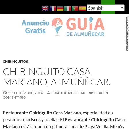
Saltar
Buscar
Guía de Almuñécar
al
MENÚ
contenido
PRINCI
CHIRINGUITOS
CHIRINGUITO CASA
MARIANO, ALMUÑÉCAR.
11 SEPTIEMBRE, 2014
GUIADEALMUNECAR
DEJA UN
COMENTARIO
Restaurante Chiringuito Casa Mariano
, especialidad en
pescados, mariscos y paellas. El
Restaurante Chiringuito Casa
Mariano
está situado en primera línea de Playa Velilla, Menús