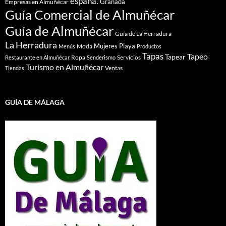
españa.
Granada
Empresas en Almuñécar
Guía Comercial de Almuñécar
Guía de Almuñécar
Guía de La Herradura
La Herradura
Mujeres
Playa
Moda
Menús
Productos
Tapas
Tapeo
Tapear
Ropa
Servicios
Restaurante en Almuñécar
Senderismo
Turismo en Almuñécar
Ventas
Tiendas
GUÍA DE MÁLAGA