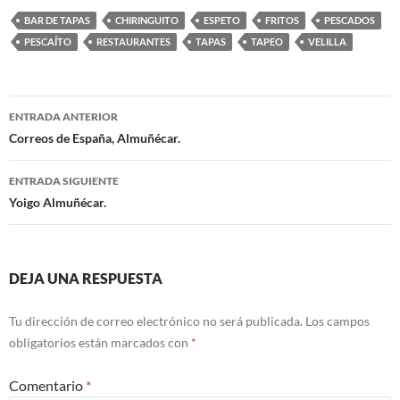
BAR DE TAPAS
CHIRINGUITO
ESPETO
FRITOS
PESCADOS
PESCAÍTO
RESTAURANTES
TAPAS
TAPEO
VELILLA
ENTRADA ANTERIOR
Navegación
Correos de España, Almuñécar.
de
ENTRADA SIGUIENTE
entradas
Yoigo Almuñécar.
DEJA UNA RESPUESTA
Tu dirección de correo electrónico no será publicada.
Los campos
obligatorios están marcados con
*
Comentario
*