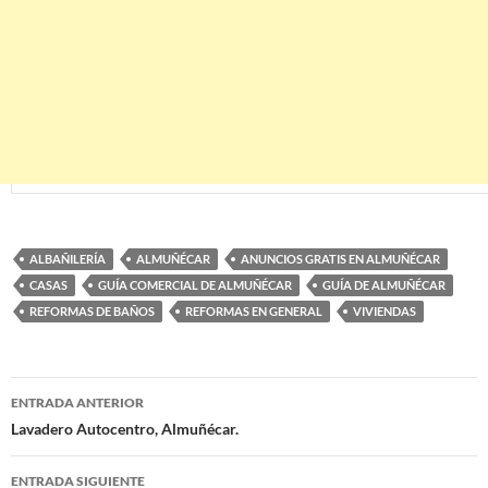
ALBAÑILERÍA
ALMUÑÉCAR
ANUNCIOS GRATIS EN ALMUÑÉCAR
CASAS
GUÍA COMERCIAL DE ALMUÑÉCAR
GUÍA DE ALMUÑÉCAR
REFORMAS DE BAÑOS
REFORMAS EN GENERAL
VIVIENDAS
ENTRADA ANTERIOR
Navegación
Lavadero Autocentro, Almuñécar.
de
ENTRADA SIGUIENTE