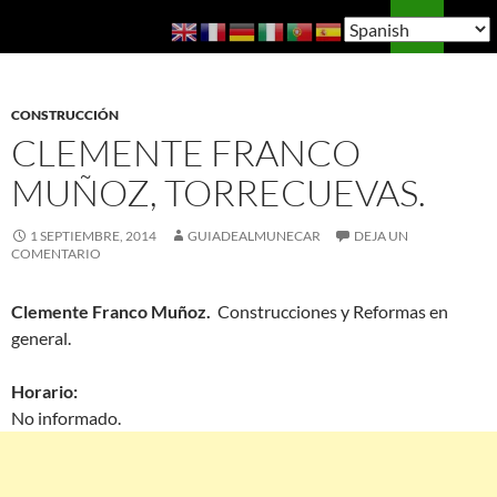
Saltar
Buscar
Guía de Almuñécar
al
MENÚ
contenido
PRINCI
CONSTRUCCIÓN
CLEMENTE FRANCO
MUÑOZ, TORRECUEVAS.
1 SEPTIEMBRE, 2014
GUIADEALMUNECAR
DEJA UN
COMENTARIO
Clemente Franco Muñoz.
Construcciones y Reformas en
general.
Horario:
No informado.