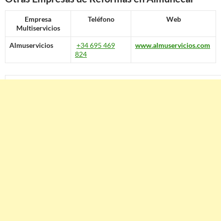
Empresa
Teléfono
Web
Multiservicios
Almuservicios
+34 695 469
www.almuservicios.com
824