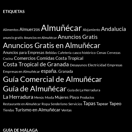
ETIQUETAS
Almuñécar
Andalucía
Almuerzos
Alimentos
Alojamiento
Anuncios Gratis
anuncio gratis
Anuncios en Almuñécar
Anuncios Gratis en Almuñécar
Anuncios para Empresas
casco histórico
Cenas
Bebidas
Cafetería
Cervezas
Comidas
Comercios
Costa Tropical
Cocina
Costa Tropical de Granada
Desayunos
Electricidad
Empresas
españa.
Granada
Empresas en Almuñécar
Guía Comercial de Almuñécar
Guía de Almuñécar
Guía de La Herradura
La Herradura
Mujeres
Playa
Moda
Menús
Productos
Tapas
Tapeo
Tapear
Ropa
Servicios
Restaurante en Almuñécar
Senderismo
Turismo en Almuñécar
Ventas
Tiendas
GUÍA DE MÁLAGA