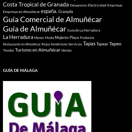
Costa Tropical de Granada
Desayunos
Electricidad
Empresas
españa.
Granada
Empresas en Almuñécar
Guía Comercial de Almuñécar
Guía de Almuñécar
Guía de La Herradura
La Herradura
Mujeres
Playa
Moda
Menús
Productos
Tapas
Tapeo
Tapear
Ropa
Servicios
Restaurante en Almuñécar
Senderismo
Turismo en Almuñécar
Ventas
Tiendas
GUÍA DE MÁLAGA