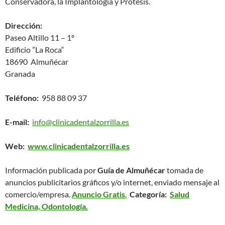
Conservadora, la Implantología y Prótesis.
Dirección:
Paseo Altillo 11 – 1º
Edificio ”La Roca“
18690 Almuñécar
Granada
Teléfono:
958 88 09 37
E-mail:
info@clinicadentalzorrilla.es
Web:
www.clinicadentalzorrilla.es
Información publicada por
Guía de Almuñécar
tomada de
anuncios publicitarios gráficos y/o internet, enviado mensaje al
comercio/empresa.
Anuncio Gratis
.
Categoría:
Salud
Medicina, Odontología.