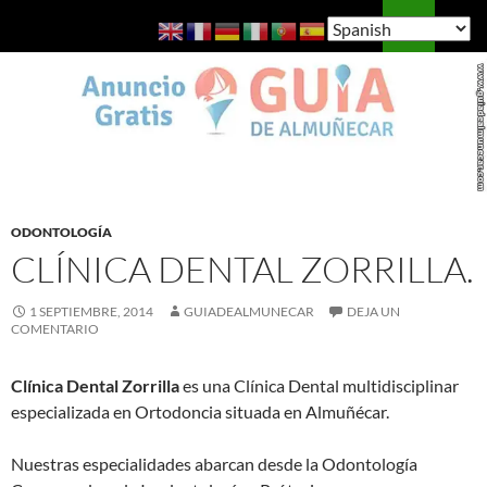
Saltar
Buscar
Guía de Almuñécar
al
MENÚ
contenido
PRINCI
ODONTOLOGÍA
CLÍNICA DENTAL ZORRILLA.
1 SEPTIEMBRE, 2014
GUIADEALMUNECAR
DEJA UN
COMENTARIO
Clínica Dental Zorrilla
es una Clínica Dental multidisciplinar
especializada en Ortodoncia situada en Almuñécar.
Nuestras especialidades abarcan desde la Odontología