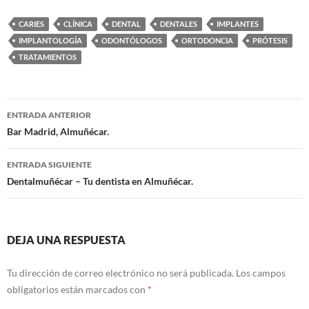
CARIES
CLÍNICA
DENTAL
DENTALES
IMPLANTES
IMPLANTOLOGÍA
ODONTÓLOGOS
ORTODONCIA
PRÓTESIS
TRATAMIENTOS
ENTRADA ANTERIOR
Navegación
Bar Madrid, Almuñécar.
de
ENTRADA SIGUIENTE
entradas
Dentalmuñécar – Tu dentista en Almuñécar.
DEJA UNA RESPUESTA
Tu dirección de correo electrónico no será publicada.
Los campos
obligatorios están marcados con
*