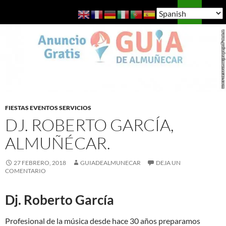
Saltar
Buscar
Guía de Almuñécar
al
MENÚ
contenido
PRINCI
FIESTAS EVENTOS SERVICIOS
DJ. ROBERTO GARCÍA,
ALMUÑÉCAR.
27 FEBRERO, 2018
GUIADEALMUNECAR
DEJA UN
COMENTARIO
Dj. Roberto García
Profesional de la música desde hace 30 años preparamos