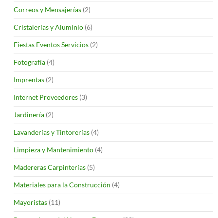
Correos y Mensajerías
(2)
Cristalerías y Aluminio
(6)
Fiestas Eventos Servicios
(2)
Fotografía
(4)
Imprentas
(2)
Internet Proveedores
(3)
Jardinería
(2)
Lavanderías y Tintorerías
(4)
Limpieza y Mantenimiento
(4)
Madereras Carpinterías
(5)
Materiales para la Construcción
(4)
Mayoristas
(11)