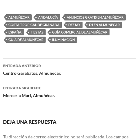
ALMUÑÉCAR
ANDALUCÍA
ANUNCIOS GRATIS EN ALMUÑÉCAR
COSTA TROPICAL DE GRANADA
DEEJAY
DJ EN ALMUÑÉCAR
ESPAÑA.
FIESTAS
GUÍA COMERCIAL DE ALMUÑÉCAR
GUÍA DE ALMUÑÉCAR
ILUMINACIÓN
ENTRADA ANTERIOR
Navegación
Centro Garabatos, Almuñécar.
de
ENTRADA SIGUIENTE
entradas
Mercería Mari, Almuñécar.
DEJA UNA RESPUESTA
Tu dirección de correo electrónico no será publicada.
Los campos