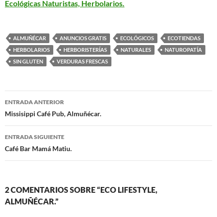
Ecológicas Naturistas, Herbolarios.
ALMUÑÉCAR
ANUNCIOS GRATIS
ECOLÓGICOS
ECOTIENDAS
HERBOLARIOS
HERBORISTERÍAS
NATURALES
NATUROPATÍA
SIN GLUTEN
VERDURAS FRESCAS
ENTRADA ANTERIOR
Navegación
Missisippi Café Pub, Almuñécar.
de
ENTRADA SIGUIENTE
entradas
Café Bar Mamá Matiu.
2 COMENTARIOS SOBRE “ECO LIFESTYLE,
ALMUÑÉCAR.”