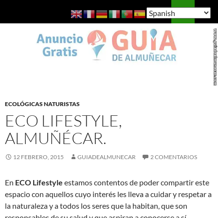
Saltar
Buscar
Guía de Almuñécar
al
MENÚ
contenido
PRINCI
ECOLÓGICAS NATURISTAS
ECO LIFESTYLE,
ALMUÑÉCAR.
12 FEBRERO, 2015
GUIADEALMUNECAR
2 COMENTARIOS
En
ECO Lifestyle
estamos contentos de poder compartir este
espacio con aquellos cuyo interés les lleva a cuidar y respetar a
la naturaleza y a todos los seres que la habitan, que son
responsables de su salud y que aspiran a conocerse a sí