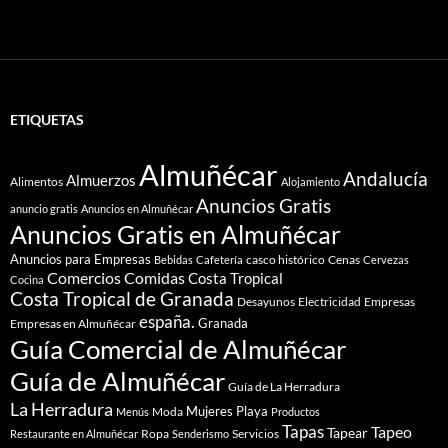
ETIQUETAS
Almuñécar
Andalucía
Almuerzos
Alimentos
Alojamiento
Anuncios Gratis
anuncio gratis
Anuncios en Almuñécar
Anuncios Gratis en Almuñécar
Anuncios para Empresas
casco histórico
Cenas
Bebidas
Cafetería
Cervezas
Comidas
Comercios
Costa Tropical
Cocina
Costa Tropical de Granada
Desayunos
Electricidad
Empresas
españa.
Granada
Empresas en Almuñécar
Guía Comercial de Almuñécar
Guía de Almuñécar
Guía de La Herradura
La Herradura
Mujeres
Playa
Moda
Menús
Productos
Tapas
Tapeo
Tapear
Ropa
Servicios
Restaurante en Almuñécar
Senderismo