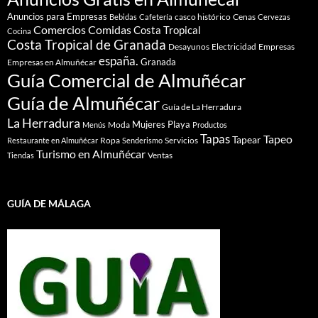
Anuncios para Empresas
casco histórico
Cenas
Bebidas
Cafetería
Cervezas
Comidas
Comercios
Costa Tropical
Cocina
Costa Tropical de Granada
Desayunos
Electricidad
Empresas
españa.
Granada
Empresas en Almuñécar
Guía Comercial de Almuñécar
Guía de Almuñécar
Guía de La Herradura
La Herradura
Mujeres
Playa
Moda
Menús
Productos
Tapas
Tapeo
Tapear
Ropa
Servicios
Restaurante en Almuñécar
Senderismo
Turismo en Almuñécar
Ventas
Tiendas
GUÍA DE MÁLAGA