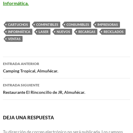
Informática.
CARTUCHOS
COMPATIBLES
CONSUMIBLES
IMPRESORAS
INFORMÁTICA
LASER
NUEVOS
RECARGAS
RECICLADOS
VENTAS
ENTRADA ANTERIOR
Navegación
Camping Tropical, Almuñécar.
de
ENTRADA SIGUIENTE
entradas
Restaurante El Rinconcillo de JR, Almuñécar.
DEJA UNA RESPUESTA
Tu dirección de correo electrónico no será publicada.
Los campos