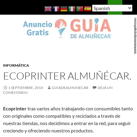
Saltar
Buscar
Guía de Almuñécar
al
MENÚ
contenido
PRINCI
INFORMÁTICA
ECOPRINTER ALMUÑÉCAR.
1 SEPTIEMBRE, 2014
GUIADEALMUNECAR
DEJA UN
COMENTARIO
Ecoprinter
tras varios años trabajando con consumibles tanto
con originales como compatibles y reciclados a través de
nuestras tiendas, nos decidimos a entrar en la red, para seguir
creciendo y ofreciendo nuestros productos.