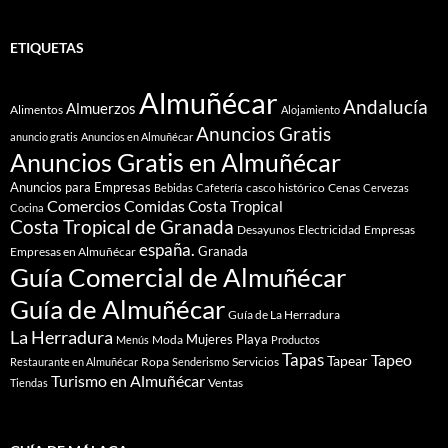
ETIQUETAS
Almuñécar
Andalucía
Almuerzos
Alimentos
Alojamiento
Anuncios Gratis
anuncio gratis
Anuncios en Almuñécar
Anuncios Gratis en Almuñécar
Anuncios para Empresas
casco histórico
Cenas
Bebidas
Cafetería
Cervezas
Comidas
Comercios
Costa Tropical
Cocina
Costa Tropical de Granada
Desayunos
Electricidad
Empresas
españa.
Granada
Empresas en Almuñécar
Guía Comercial de Almuñécar
Guía de Almuñécar
Guía de La Herradura
La Herradura
Mujeres
Playa
Moda
Menús
Productos
Tapas
Tapeo
Tapear
Ropa
Servicios
Restaurante en Almuñécar
Senderismo
Turismo en Almuñécar
Ventas
Tiendas