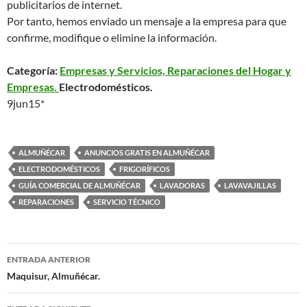
publicitarios de internet.
Por tanto, hemos enviado un mensaje a la empresa para que
confirme, modifique o elimine la información.
Categoría:
Empresas y Servicios, Reparaciones del Hogar y
Empresas.
Electrodomésticos.
9jun15*
ALMUÑÉCAR
ANUNCIOS GRATIS EN ALMUÑÉCAR
ELECTRODOMÉSTICOS
FRIGORÍFICOS
GUÍA COMERCIAL DE ALMUÑÉCAR
LAVADORAS
LAVAVAJILLAS
REPARACIONES
SERVICIO TÉCNICO
ENTRADA ANTERIOR
Navegación
Maquisur, Almuñécar.
de