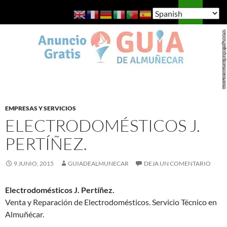
Saltar
Buscar
Guía de Almuñécar
al
MENÚ
contenido
PRINCI
EMPRESAS Y SERVICIOS
ELECTRODOMÉSTICOS J.
PERTÍÑEZ.
9 JUNIO, 2015
GUIADEALMUNECAR
DEJA UN COMENTARIO
Electrodomésticos J. Pertíñez.
Venta y Reparación de Electrodomésticos. Servicio Técnico en
Almuñécar.