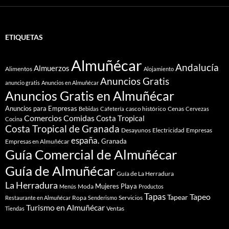
ETIQUETAS
Almuñécar
Andalucía
Almuerzos
Alimentos
Alojamiento
Anuncios Gratis
anuncio gratis
Anuncios en Almuñécar
Anuncios Gratis en Almuñécar
Anuncios para Empresas
casco histórico
Cenas
Bebidas
Cafetería
Cervezas
Comidas
Comercios
Costa Tropical
Cocina
Costa Tropical de Granada
Desayunos
Electricidad
Empresas
españa.
Granada
Empresas en Almuñécar
Guía Comercial de Almuñécar
Guía de Almuñécar
Guía de La Herradura
La Herradura
Mujeres
Playa
Moda
Menús
Productos
Tapas
Tapeo
Tapear
Ropa
Servicios
Restaurante en Almuñécar
Senderismo
Turismo en Almuñécar
Ventas
Tiendas