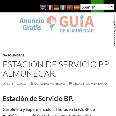
Saltar
Buscar
Guía de Almuñécar
al
MENÚ
contenido
PRINCI
GASOLINERAS
ESTACIÓN DE SERVICIO BP,
ALMUÑÉCAR.
8 ABRIL, 2015
GUIADEALMUNECAR
DEJA UN COMENTARIO
Estación de Servicio BP.
Gasolinera y Supermercado 24 horas en la E.S. BP de
Almuñécar. Lavado de coches manual y automático.