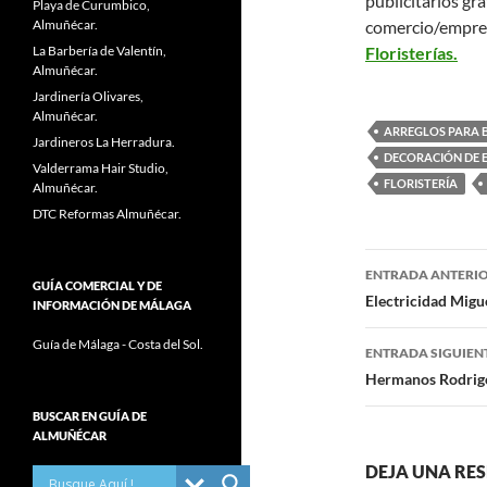
publicitarios grá
Playa de Curumbico,
Almuñécar.
comercio/empre
La Barbería de Valentín,
Floristerías.
Almuñécar.
Jardinería Olivares,
Almuñécar.
ARREGLOS PARA 
Jardineros La Herradura.
DECORACIÓN DE 
Valderrama Hair Studio,
FLORISTERÍA
Almuñécar.
DTC Reformas Almuñécar.
ENTRADA ANTERI
GUÍA COMERCIAL Y DE
Navegaci
Electricidad Migu
INFORMACIÓN DE MÁLAGA
de
Guía de Málaga - Costa del Sol.
ENTRADA SIGUIEN
entradas
Hermanos Rodrigo
BUSCAR EN GUÍA DE
ALMUÑÉCAR
DEJA UNA RE