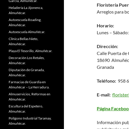
García, Almuñécar.
Floristería Pue
Heladería La Jijonenca,
Arreglos para b
Almuñécar.
Autoescuela Roading,
Almuñécar.
Horario:
Autoescuela Almuñécar.
Lunes – Sábado:
Clínica Bellas Nieto,
Almuñécar.
Dirección:
Playa El Tesorillo, Almuñécar.
Calle Puerta de 
Decoración Los Retales,
18690 Almuñéc
Almuñécar.
Granada
Diputación de Granada,
Almuñécar.
Teléfono:
958 6
Farmacias de Guardia en
Almuñécar – La Herradura.
Almuservicios, Reformas en
E-mail:
florist
Almuñécar.
Escultura del Espetero,
Página Faceboo
Almuñécar.
Polígono Industrial Taramay,
Información pub
Almuñécar.