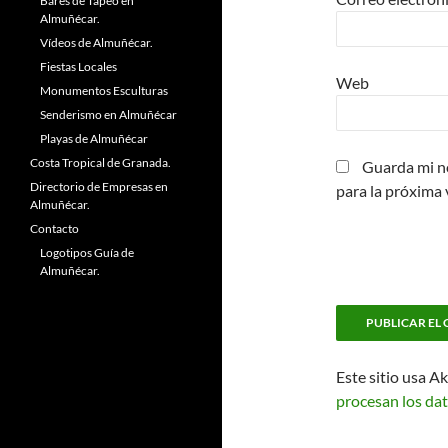
Bares de Tapeo en
Almuñécar.
Vídeos de Almuñécar.
Fiestas Locales
Web
Monumentos Esculturas
Senderismo en Almuñécar
Playas de Almuñécar
Costa Tropical de Granada.
Guarda mi n
Directorio de Empresas en
para la próxima
Almuñécar.
Contacto
Logotipos Guía de
Almuñécar.
Este sitio usa A
procesan los dat