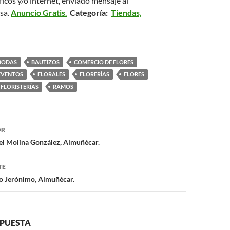
ficos y/o internet, enviado mensaje al
sa.
Anuncio Gratis
.
Categoría:
Tiendas,
BODAS
BAUTIZOS
COMERCIO DE FLORES
EVENTOS
FLORALES
FLORERÍAS
FLORES
FLORISTERÍAS
RAMOS
OR
ón
el Molina González, Almuñécar.
TE
 Jerónimo, Almuñécar.
SPUESTA