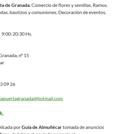
rta de Granada
. Comercio de flores y semillas. Ramos.
odas, bautizos y comuniones. Decoración de eventos.
 9:00-20:30 Hs.
Granada, nº 15
ar
3 09 26
eriapuertagranada@hotmail.com
k.
licada por
Guía de Almuñécar
tomada de anuncios