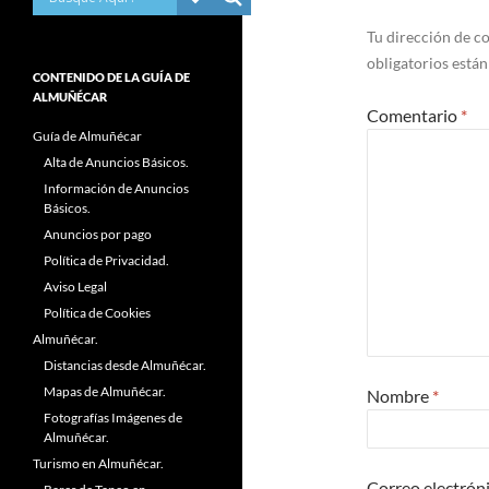
Tu dirección de co
obligatorios está
CONTENIDO DE LA GUÍA DE
ALMUÑÉCAR
Comentario
*
Guía de Almuñécar
Alta de Anuncios Básicos.
Información de Anuncios
Básicos.
Anuncios por pago
Política de Privacidad.
Aviso Legal
Política de Cookies
Almuñécar.
Distancias desde Almuñécar.
Mapas de Almuñécar.
Nombre
*
Fotografías Imágenes de
Almuñécar.
Turismo en Almuñécar.
Correo electrón