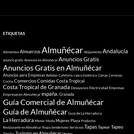
ETIQUETAS
Almuñécar
Andalucía
Almuerzos
Alimentos
Alojamiento
Anuncios Gratis
anuncio gratis
Anuncios en Almuñécar
Anuncios Gratis en Almuñécar
Anuncios para Empresas
casco histórico
Cenas
Bebidas
Cafetería
Cervezas
Comidas
Comercios
Costa Tropical
Cocina
Costa Tropical de Granada
Desayunos
Electricidad
Empresas
españa.
Granada
Empresas en Almuñécar
Guía Comercial de Almuñécar
Guía de Almuñécar
Guía de La Herradura
La Herradura
Mujeres
Playa
Moda
Menús
Productos
Tapas
Tapeo
Tapear
Ropa
Servicios
Restaurante en Almuñécar
Senderismo
Turismo en Almuñécar
Ventas
Tiendas