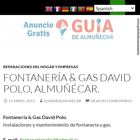
Saltar
Buscar
Guía de Almuñécar
al
MENÚ
contenido
PRINCI
REPARACIONES DEL HOGAR Y EMPRESAS
FONTANERÍA & GAS DAVID
POLO, ALMUÑÉCAR.
11 MAYO, 2015
GUIADEALMUNECAR
DEJA UN COMENTARIO
Fontanería & Gas David Polo.
Instalaciones y mantenimiento de fontanería y gas.
E-mail:
fontaneriapolo@hotmail.es