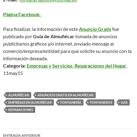
Página Facebook.
Para finalizar, la información de este
Anuncio Gratis
fue
publicado por
Guía de Almuñécar
tomada de anuncios
publicitarios gráficos y/o internet, enviado mensaje al
comercio/empresa/entidad para que solicite su anuncio con la
información deseada.
Categoría:
Empresas y Servicios, Reparaciones del Hogar
.
11may15
ALMUÑÉCAR
ANUNCIOS GRATIS EN ALMUÑÉCAR
EMPRESAS EN ALMUÑÉCAR
FONTANERÍA
FONTANEROS
GAS
REPARACIONES
ENTRADA ANTERIOR