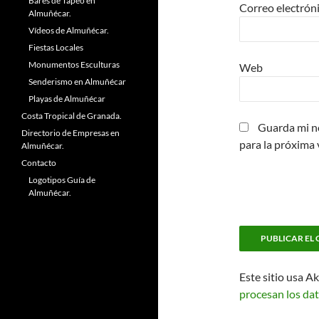
Bares de Tapeo en
Correo electrón
Almuñécar.
Vídeos de Almuñécar.
Fiestas Locales
Monumentos Esculturas
Web
Senderismo en Almuñécar
Playas de Almuñécar
Costa Tropical de Granada.
Guarda mi n
Directorio de Empresas en
para la próxima
Almuñécar.
Contacto
Logotipos Guía de
Almuñécar.
Este sitio usa A
procesan los dat