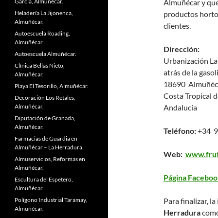
García, Almuñécar.
Almuñécar y que 
Heladería La Jijonenca,
productos hortof
Almuñécar.
clientes.
Autoescuela Roading,
Almuñécar.
Dirección:
Autoescuela Almuñécar.
Urbanización La
Clínica Bellas Nieto,
atrás de la gaso
Almuñécar.
18690 Almuñéc
Playa El Tesorillo, Almuñécar.
Costa Tropical 
Decoración Los Retales,
Almuñécar.
Andalucía
Diputación de Granada,
Almuñécar.
Teléfono:
+34 9
Farmacias de Guardia en
Almuñécar – La Herradura.
Web:
www.fru
Almuservicios, Reformas en
Almuñécar.
Página Faceboo
Escultura del Espetero,
Almuñécar.
Polígono Industrial Taramay,
Para finalizar, 
Almuñécar.
Herradura
com