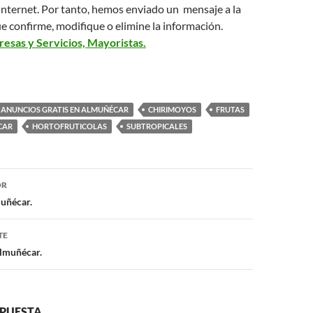
 internet. Por tanto, hemos enviado un mensaje a la
 confirme, modifique o elimine la información.
esas y Servicios, Mayoristas.
ANUNCIOS GRATIS EN ALMUÑÉCAR
CHIRIMOYOS
FRUTAS
CAR
HORTOFRUTICOLAS
SUBTROPICALES
OR
ón
uñécar.
TE
Almuñécar.
SPUESTA