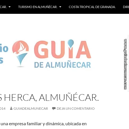
CAR.
TURISMO EN ALMUÑÉCAR.
COSTA TROPICAL DE GRANADA.
DIR
S HERCA, ALMUÑÉCAR.
014
GUIADEALMUNECAR
DEJA UN COMENTARIO
 una empresa familiar y dinámica, ubicada en