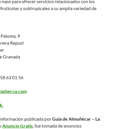
nace para ofrecer servicios relacionados con los
ruticolas y subtropicales a su amplia variedad de
 Paloma, 9
linera Repsol
ar
de Granada
58 63 01 56
tasherca.com
k.
la información publicada por
Guía de Almuñécar – La
o
Anuncio Gratis
, fue tomada de anuncios