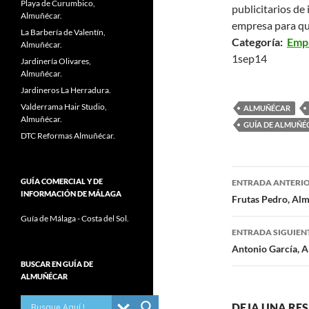
Playa de Curumbico,
publicitarios de
Almuñécar.
empresa para que
La Barbería de Valentín,
Categoría:
Empr
Almuñécar.
1sep14
Jardinería Olivares,
Almuñécar.
Jardineros La Herradura.
Valderrama Hair Studio,
ALMUÑÉCAR
Almuñécar.
GUÍA DE ALMUÑÉ
DTC Reformas Almuñécar.
GUÍA COMERCIAL Y DE
ENTRADA ANTERI
INFORMACIÓN DE MÁLAGA
Navegaci
Frutas Pedro, Alm
Guía de Málaga - Costa del Sol.
de
ENTRADA SIGUIEN
entradas
Antonio García, 
BUSCAR EN GUÍA DE
ALMUÑÉCAR
DEJA UNA RE