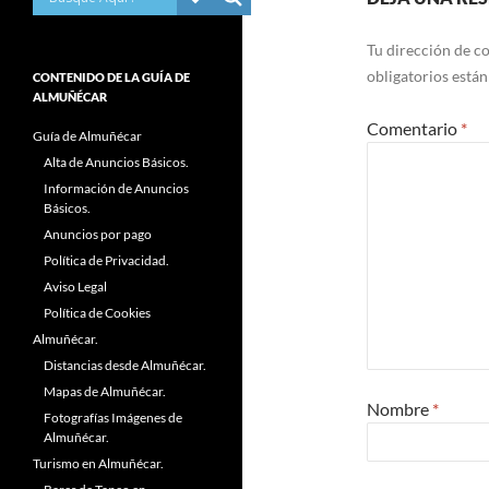
Tu dirección de co
obligatorios está
CONTENIDO DE LA GUÍA DE
ALMUÑÉCAR
Comentario
*
Guía de Almuñécar
Alta de Anuncios Básicos.
Información de Anuncios
Básicos.
Anuncios por pago
Política de Privacidad.
Aviso Legal
Política de Cookies
Almuñécar.
Distancias desde Almuñécar.
Mapas de Almuñécar.
Nombre
*
Fotografías Imágenes de
Almuñécar.
Turismo en Almuñécar.