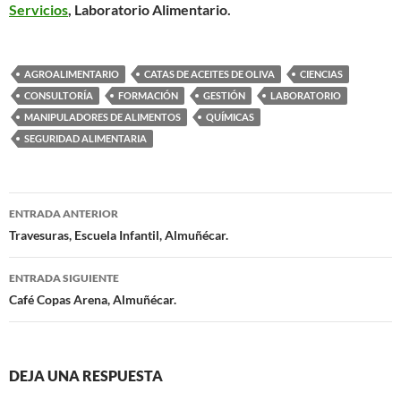
Servicios
, Laboratorio Alimentario.
AGROALIMENTARIO
CATAS DE ACEITES DE OLIVA
CIENCIAS
CONSULTORÍA
FORMACIÓN
GESTIÓN
LABORATORIO
MANIPULADORES DE ALIMENTOS
QUÍMICAS
SEGURIDAD ALIMENTARIA
ENTRADA ANTERIOR
Navegación
Travesuras, Escuela Infantil, Almuñécar.
de
ENTRADA SIGUIENTE
entradas
Café Copas Arena, Almuñécar.
DEJA UNA RESPUESTA