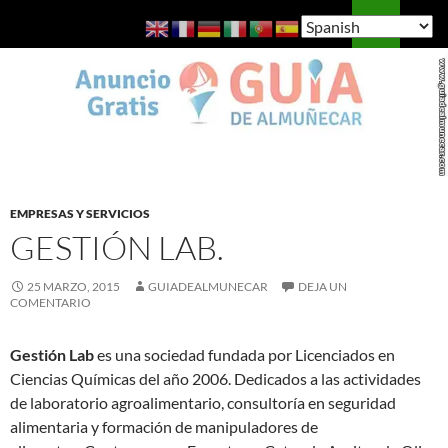
Saltar
Buscar
Guía de Almuñécar
al
MENÚ
contenido
PRINCI
EMPRESAS Y SERVICIOS
GESTIÓN LAB.
25 MARZO, 2015
GUIADEALMUNECAR
DEJA UN
COMENTARIO
Gestión Lab
es una sociedad fundada por Licenciados en
Ciencias Químicas del año 2006. Dedicados a las actividades
de laboratorio agroalimentario, consultoría en seguridad
alimentaria y formación de manipuladores de