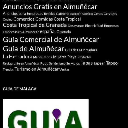
Anuncios Gratis en Almuñécar
Anuncios para Empresas
casco histórico
Cenas
Bebidas
Cafetería
Cervezas
Comidas
Comercios
Costa Tropical
Cocina
Costa Tropical de Granada
Desayunos
Electricidad
Empresas
españa.
Granada
Empresas en Almuñécar
Guía Comercial de Almuñécar
Guía de Almuñécar
Guía de La Herradura
La Herradura
Mujeres
Playa
Moda
Menús
Productos
Tapas
Tapeo
Tapear
Ropa
Servicios
Restaurante en Almuñécar
Senderismo
Turismo en Almuñécar
Ventas
Tiendas
GUÍA DE MÁLAGA