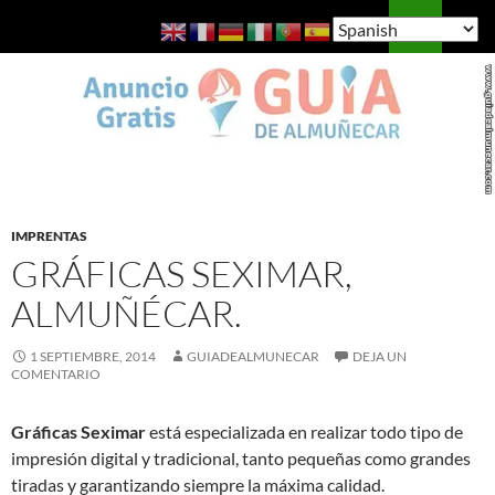
Saltar
Buscar
Guía de Almuñécar
al
MENÚ
contenido
PRINCI
IMPRENTAS
GRÁFICAS SEXIMAR,
ALMUÑÉCAR.
1 SEPTIEMBRE, 2014
GUIADEALMUNECAR
DEJA UN
COMENTARIO
Gráficas Seximar
está especializada en realizar todo tipo de
impresión digital y tradicional, tanto pequeñas como grandes
tiradas y garantizando siempre la máxima calidad.