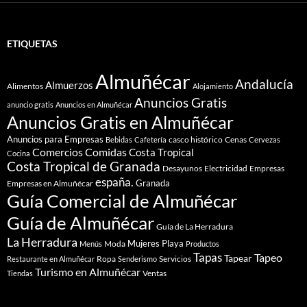
ETIQUETAS
Almuñécar
Andalucía
Almuerzos
Alimentos
Alojamiento
Anuncios Gratis
anuncio gratis
Anuncios en Almuñécar
Anuncios Gratis en Almuñécar
Anuncios para Empresas
casco histórico
Cenas
Bebidas
Cafetería
Cervezas
Comidas
Comercios
Costa Tropical
Cocina
Costa Tropical de Granada
Desayunos
Electricidad
Empresas
españa.
Granada
Empresas en Almuñécar
Guía Comercial de Almuñécar
Guía de Almuñécar
Guía de La Herradura
La Herradura
Mujeres
Playa
Moda
Menús
Productos
Tapas
Tapeo
Tapear
Ropa
Servicios
Restaurante en Almuñécar
Senderismo
Turismo en Almuñécar
Ventas
Tiendas