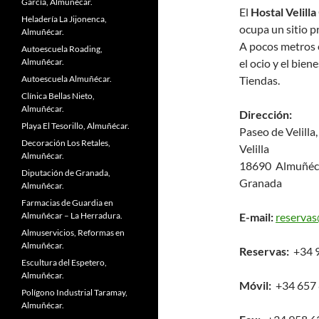
García, Almuñécar.
El
Hostal Velilla
Heladería La Jijonenca,
ocupa un sitio pr
Almuñécar.
A pocos metros 
Autoescuela Roading,
Almuñécar.
el ocio y el bie
Autoescuela Almuñécar.
Tiendas.
Clínica Bellas Nieto,
Almuñécar.
Dirección:
Playa El Tesorillo, Almuñécar.
Paseo de Velilla,
Decoración Los Retales,
Velilla
Almuñécar.
18690 Almuñéc
Diputación de Granada,
Granada
Almuñécar.
Farmacias de Guardia en
Almuñécar – La Herradura.
E-mail:
reservas
Almuservicios, Reformas en
Almuñécar.
Reservas:
+34 9
Escultura del Espetero,
Almuñécar.
Móvil:
+34 657 
Polígono Industrial Taramay,
Almuñécar.