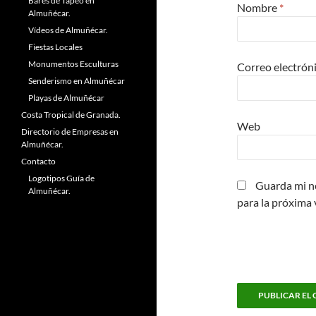
Bares de Tapeo en
Nombre
*
Almuñécar.
Vídeos de Almuñécar.
Fiestas Locales
Monumentos Esculturas
Correo electrón
Senderismo en Almuñécar
Playas de Almuñécar
Costa Tropical de Granada.
Web
Directorio de Empresas en
Almuñécar.
Contacto
Logotipos Guía de
Guarda mi n
Almuñécar.
para la próxima