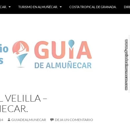
CAR.
TURISMO EN ALMUÑÉCAR.
COSTA TROPICAL DE GRANADA.
DIR
 VELILLA –
ECAR.
14
GUIADEALMUNECAR
DEJA UN COMENTARIO