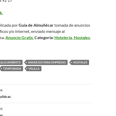
 92 17
k.
licada por
Guía de Almuñécar
tomada de anuncios
ficos y/o internet, enviado mensaje al
sa.
Anuncio Gratis
.
Categoría:
Hotelería, Hostales
.
ALOJAMIENTO
ANUNCIOS PARA EMPRESAS
HOSTALES
TEMPORADA
VELILLA
OR
ón
uñécar.
TE
ar.