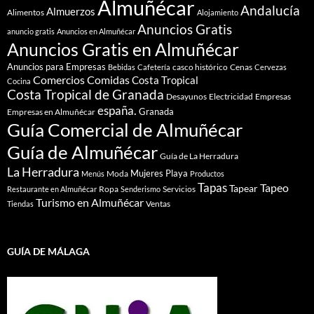
Almuñécar
Andalucía
Almuerzos
Alimentos
Alojamiento
Anuncios Gratis
anuncio gratis
Anuncios en Almuñécar
Anuncios Gratis en Almuñécar
Anuncios para Empresas
casco histórico
Cenas
Bebidas
Cafetería
Cervezas
Comidas
Comercios
Costa Tropical
Cocina
Costa Tropical de Granada
Desayunos
Electricidad
Empresas
españa.
Granada
Empresas en Almuñécar
Guía Comercial de Almuñécar
Guía de Almuñécar
Guía de La Herradura
La Herradura
Mujeres
Playa
Moda
Menús
Productos
Tapas
Tapeo
Tapear
Ropa
Servicios
Restaurante en Almuñécar
Senderismo
Turismo en Almuñécar
Ventas
Tiendas
GUÍA DE MÁLAGA