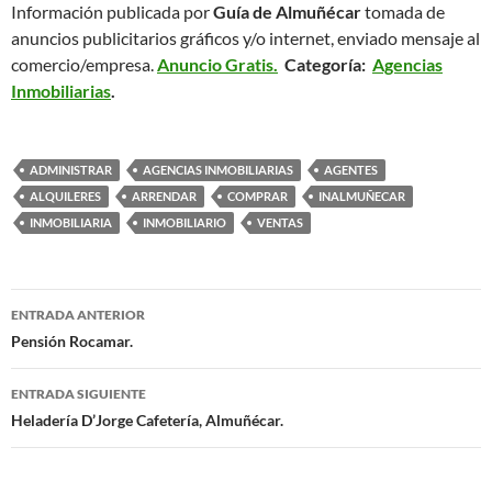
Información publicada por
Guía de Almuñécar
tomada de
anuncios publicitarios gráficos y/o internet, enviado mensaje al
comercio/empresa.
Anuncio Gratis.
Categoría:
Agencias
Inmobiliarias
.
ADMINISTRAR
AGENCIAS INMOBILIARIAS
AGENTES
ALQUILERES
ARRENDAR
COMPRAR
INALMUÑECAR
INMOBILIARIA
INMOBILIARIO
VENTAS
ENTRADA ANTERIOR
Navegación
Pensión Rocamar.
de
ENTRADA SIGUIENTE
entradas
Heladería D’Jorge Cafetería, Almuñécar.