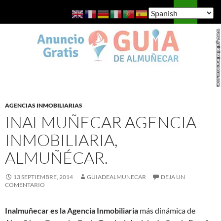
Saltar
Buscar
Guía de Almuñécar
al
MENÚ
contenido
PRINCI
AGENCIAS INMOBILIARIAS
INALMUÑECAR AGENCIA
INMOBILIARIA,
ALMUÑÉCAR.
13 SEPTIEMBRE, 2014
GUIADEALMUNECAR
DEJA UN
COMENTARIO
Inalmuñecar es la Agencia Inmobiliaria
más dinámica de