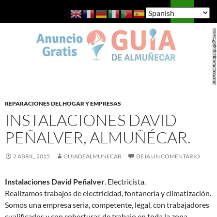
Saltar
Buscar
Guía de Almuñécar
al
MENÚ
contenido
PRINCI
REPARACIONES DEL HOGAR Y EMPRESAS
INSTALACIONES DAVID
PEÑALVER, ALMUÑÉCAR.
2 ABRIL, 2015
GUIADEALMUNECAR
DEJA UN COMENTARIO
Instalaciones David Peñalver
. Electricista.
Realizamos trabajos de electricidad, fontanería y climatización.
Somos una empresa seria, competente, legal, con trabajadores
cualificados y con coberturas de trabajo en toda la zona