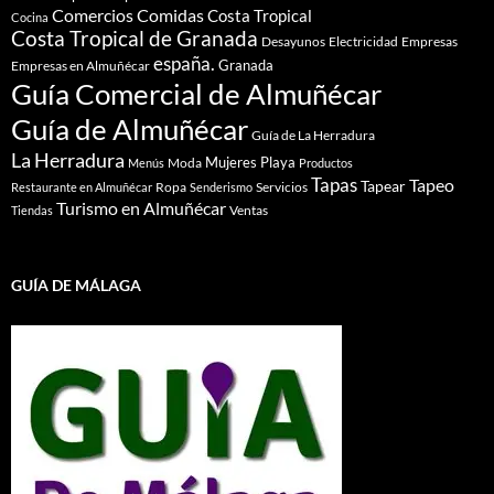
Comidas
Comercios
Costa Tropical
Cocina
Costa Tropical de Granada
Desayunos
Electricidad
Empresas
españa.
Granada
Empresas en Almuñécar
Guía Comercial de Almuñécar
Guía de Almuñécar
Guía de La Herradura
La Herradura
Mujeres
Playa
Moda
Menús
Productos
Tapas
Tapeo
Tapear
Ropa
Servicios
Restaurante en Almuñécar
Senderismo
Turismo en Almuñécar
Ventas
Tiendas
GUÍA DE MÁLAGA