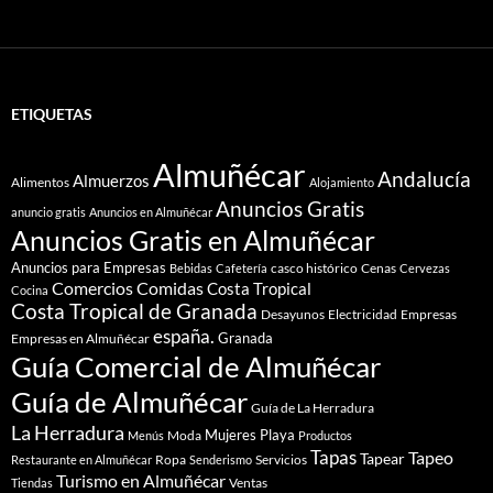
ETIQUETAS
Almuñécar
Andalucía
Almuerzos
Alimentos
Alojamiento
Anuncios Gratis
anuncio gratis
Anuncios en Almuñécar
Anuncios Gratis en Almuñécar
Anuncios para Empresas
casco histórico
Cenas
Bebidas
Cafetería
Cervezas
Comidas
Comercios
Costa Tropical
Cocina
Costa Tropical de Granada
Desayunos
Electricidad
Empresas
españa.
Granada
Empresas en Almuñécar
Guía Comercial de Almuñécar
Guía de Almuñécar
Guía de La Herradura
La Herradura
Mujeres
Playa
Moda
Menús
Productos
Tapas
Tapeo
Tapear
Ropa
Servicios
Restaurante en Almuñécar
Senderismo
Turismo en Almuñécar
Ventas
Tiendas