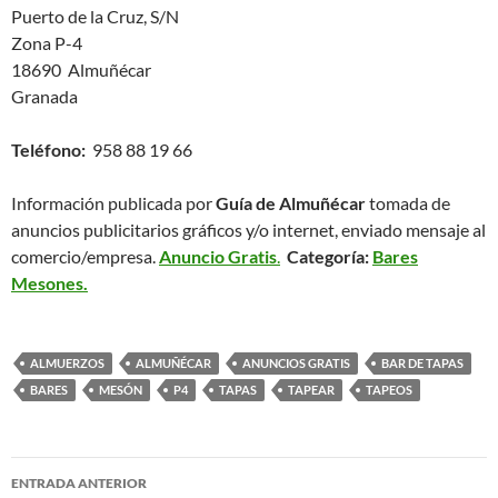
Puerto de la Cruz, S/N
Zona P-4
18690 Almuñécar
Granada
Teléfono:
958 88 19 66
Información publicada por
Guía de Almuñécar
tomada de
anuncios publicitarios gráficos y/o internet, enviado mensaje al
comercio/empresa.
Anuncio Gratis
.
Categoría:
Bares
Mesones.
ALMUERZOS
ALMUÑÉCAR
ANUNCIOS GRATIS
BAR DE TAPAS
BARES
MESÓN
P4
TAPAS
TAPEAR
TAPEOS
ENTRADA ANTERIOR