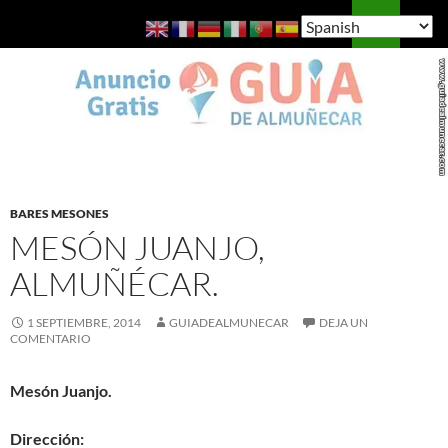
Saltar
Buscar
Guía de Almuñécar
al
MENÚ
contenido
PRINCI
BARES MESONES
MESÓN JUANJO,
ALMUÑÉCAR.
1 SEPTIEMBRE, 2014
GUIADEALMUNECAR
DEJA UN
COMENTARIO
Mesón Juanjo.
Dirección: