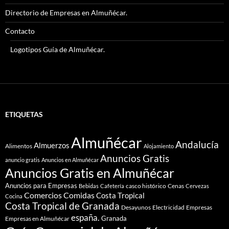
Directorio de Empresas en Almuñécar.
Contacto
Logotipos Guía de Almuñécar.
ETIQUETAS
Almuñécar
Andalucía
Almuerzos
Alimentos
Alojamiento
Anuncios Gratis
anuncio gratis
Anuncios en Almuñécar
Anuncios Gratis en Almuñécar
Anuncios para Empresas
casco histórico
Cenas
Bebidas
Cafetería
Cervezas
Comidas
Comercios
Costa Tropical
Cocina
Costa Tropical de Granada
Desayunos
Electricidad
Empresas
españa.
Granada
Empresas en Almuñécar