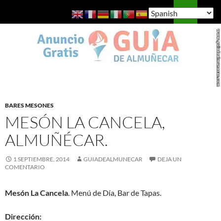
Saltar
Buscar
Guía de Almuñécar
al
MENÚ
contenido
PRINCI
BARES MESONES
MESÓN LA CANCELA,
ALMUÑÉCAR.
1 SEPTIEMBRE, 2014
GUIADEALMUNECAR
DEJA UN
COMENTARIO
Mesón La Cancela
. Menú de Día, Bar de Tapas.
Dirección: