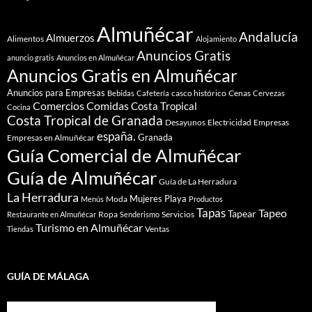
Almuñécar
Andalucía
Almuerzos
Alimentos
Alojamiento
Anuncios Gratis
anuncio gratis
Anuncios en Almuñécar
Anuncios Gratis en Almuñécar
Anuncios para Empresas
casco histórico
Cenas
Bebidas
Cafetería
Cervezas
Comidas
Comercios
Costa Tropical
Cocina
Costa Tropical de Granada
Desayunos
Electricidad
Empresas
españa.
Granada
Empresas en Almuñécar
Guía Comercial de Almuñécar
Guía de Almuñécar
Guía de La Herradura
La Herradura
Mujeres
Playa
Moda
Menús
Productos
Tapas
Tapeo
Tapear
Ropa
Servicios
Restaurante en Almuñécar
Senderismo
Turismo en Almuñécar
Ventas
Tiendas
GUÍA DE MÁLAGA