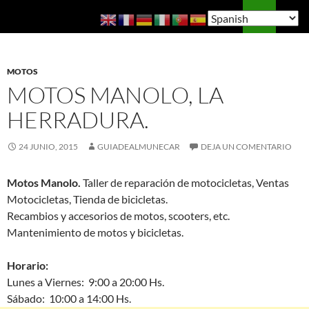
Saltar
Buscar
Guía de Almuñécar
al
MENÚ
contenido
PRINCI
MOTOS
MOTOS MANOLO, LA
HERRADURA.
24 JUNIO, 2015
GUIADEALMUNECAR
DEJA UN COMENTARIO
Motos Manolo.
Taller de reparación de motocicletas, Ventas
Motocicletas, Tienda de bicicletas.
Recambios y accesorios de motos, scooters, etc.
Mantenimiento de motos y bicicletas.
Horario:
Lunes a Viernes: 9:00 a 20:00 Hs.
Sábado: 10:00 a 14:00 Hs.