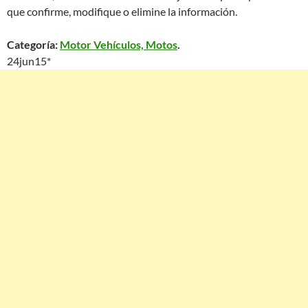
que confirme, modifique o elimine la información.
Categoría:
Motor Vehículos, Motos
.
24jun15*