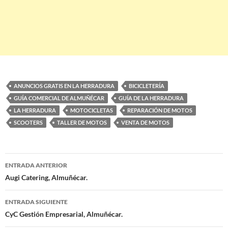
ANUNCIOS GRATIS EN LA HERRADURA
BICICLETERÍA
GUÍA COMERCIAL DE ALMUÑÉCAR
GUÍA DE LA HERRADURA
LA HERRADURA
MOTOCICLETAS
REPARACIÓN DE MOTOS
SCOOTERS
TALLER DE MOTOS
VENTA DE MOTOS
ENTRADA ANTERIOR
Navegación
Augi Catering, Almuñécar.
de
ENTRADA SIGUIENTE
entradas
CyC Gestión Empresarial, Almuñécar.