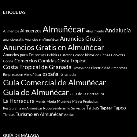
ETIQUETAS
Almuñécar
Andalucía
Almuerzos
Alimentos
Alojamiento
Anuncios Gratis
anuncio gratis
Anuncios en Almuñécar
Anuncios Gratis en Almuñécar
Anuncios para Empresas
casco histórico
Cenas
Bebidas
Cafetería
Cervezas
Comidas
Comercios
Costa Tropical
Cocina
Costa Tropical de Granada
Desayunos
Electricidad
Empresas
españa.
Granada
Empresas en Almuñécar
Guía Comercial de Almuñécar
Guía de Almuñécar
Guía de La Herradura
La Herradura
Mujeres
Playa
Moda
Menús
Productos
Tapas
Tapeo
Tapear
Ropa
Servicios
Restaurante en Almuñécar
Senderismo
Turismo en Almuñécar
Ventas
Tiendas
GUÍA DE MÁLAGA