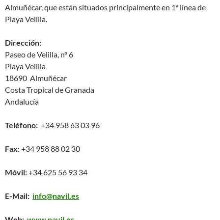
Almuñécar, que están situados principalmente en 1ª línea de
Playa Velilla.
Dirección:
Paseo de Velilla, nº 6
Playa Velilla
18690 Almuñécar
Costa Tropical de Granada
Andalucía
Teléfono:
+34 958 63 03 96
Fax:
+34 958 88 02 30
Móvil:
+34 625 56 93 34
E-Mail:
info@navil.es
Web:
www.navil.es