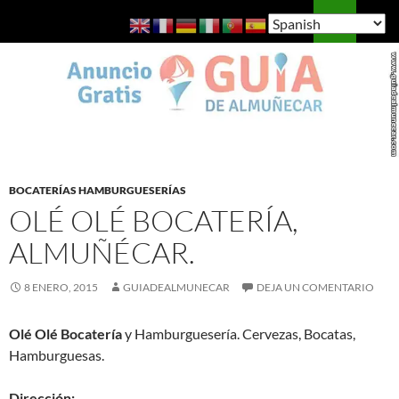
Saltar
Buscar
Guía de Almuñécar
al
MENÚ
contenido
PRINCI
BOCATERÍAS HAMBURGUESERÍAS
OLÉ OLÉ BOCATERÍA,
ALMUÑÉCAR.
8 ENERO, 2015
GUIADEALMUNECAR
DEJA UN COMENTARIO
Olé Olé Bocatería
y Hamburguesería. Cervezas, Bocatas,
Hamburguesas.
Dirección: