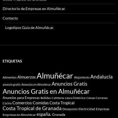
Directorio de Empresas en Almuñécar.
Contacto
Logotipos Guía de Almuñécar.
ETIQUETAS
Almuñécar
Andalucía
Almuerzos
Alimentos
Alojamiento
Anuncios Gratis
anuncio gratis
Anuncios en Almuñécar
Anuncios Gratis en Almuñécar
Anuncios para Empresas
casco histórico
Cenas
Bebidas
Cafetería
Cervezas
Comidas
Comercios
Costa Tropical
Cocina
Costa Tropical de Granada
Desayunos
Electricidad
Empresas
españa.
Granada
Empresas en Almuñécar