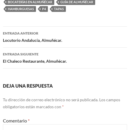
BOCATERÍAS EN ALMUÑÉCAR
GUÍA DE ALMUÑÉCAR
HAMBURGUESAS
P4
TAPAS
ENTRADA ANTERIOR
Navegación
Locutorio Andalucía, Almuñécar.
de
ENTRADA SIGUIENTE
entradas
El Chaleco Restaurante, Almuñécar.
DEJA UNA RESPUESTA
Tu dirección de correo electrónico no será publicada.
Los campos
obligatorios están marcados con
*
Comentario
*