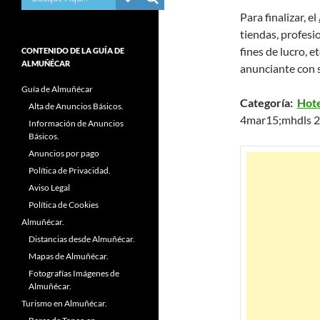
Para finalizar, el
tiendas, profesio
fines de lucro, et
CONTENIDO DE LA GUÍA DE
ALMUÑÉCAR
anunciante con 
Guía de Almuñécar
Categoría:
Hote
Alta de Anuncios Básicos.
4mar15;mhdls 
Información de Anuncios
Básicos.
Anuncios por pago
Política de Privacidad.
Aviso Legal
Política de Cookies
Almuñécar.
Distancias desde Almuñécar.
Mapas de Almuñécar.
Fotografías Imágenes de
Almuñécar.
Turismo en Almuñécar.