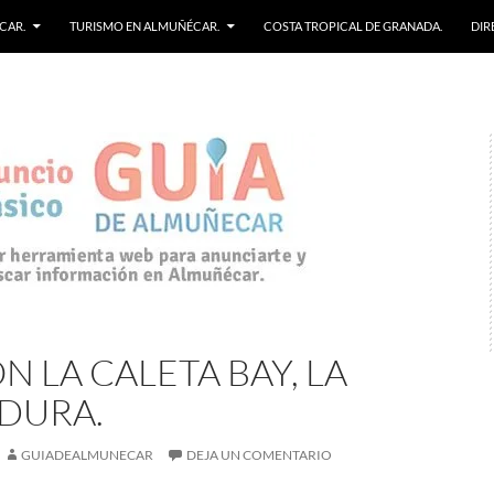
CAR.
TURISMO EN ALMUÑÉCAR.
COSTA TROPICAL DE GRANADA.
DIR
N LA CALETA BAY, LA
DURA.
GUIADEALMUNECAR
DEJA UN COMENTARIO