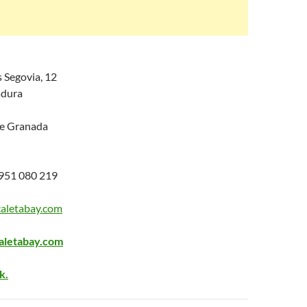
 Segovia, 12
adura
de Granada
51 080 219
caletabay.com
letabay.com
k.