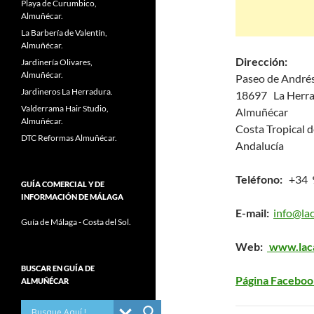
Playa de Curumbico,
Almuñécar.
La Barbería de Valentín,
Almuñécar.
Dirección:
Jardinería Olivares,
Almuñécar.
Paseo de Andrés
Jardineros La Herradura.
18697 La Herr
Valderrama Hair Studio,
Almuñécar
Almuñécar.
Costa Tropical 
DTC Reformas Almuñécar.
Andalucía
Teléfono:
+34 9
GUÍA COMERCIAL Y DE
INFORMACIÓN DE MÁLAGA
E-mail:
info@la
Guía de Málaga - Costa del Sol.
Web:
www.laca
BUSCAR EN GUÍA DE
Página Faceboo
ALMUÑÉCAR