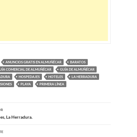
ANUNCIOS GRATIS EN ALMUÑÉCAR
BARATOS
UÍA COMERCIAL DE ALMUÑÉCAR
GUÍA DE ALMUÑÉCAR
RADURA
HOSPEDAJES
HOTELES
LA HERRADURA
SIONES
PLAYA
PRIMERA LÍNEA
OR
ón
les, La Herradura.
TE