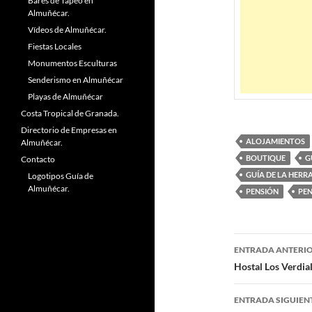
Bares de Tapeo en
Almuñécar.
Vídeos de Almuñécar.
Fiestas Locales
Monumentos Esculturas
Senderismo en Almuñécar
Playas de Almuñécar
Costa Tropical de Granada.
Directorio de Empresas en
ALOJAMIENTOS
Almuñécar.
BOUTIQUE
G
Contacto
GUÍA DE LA HER
Logotipos Guía de
Almuñécar.
PENSIÓN
PEN
ENTRADA ANTERI
Navegaci
Hostal Los Verdia
de
ENTRADA SIGUIEN