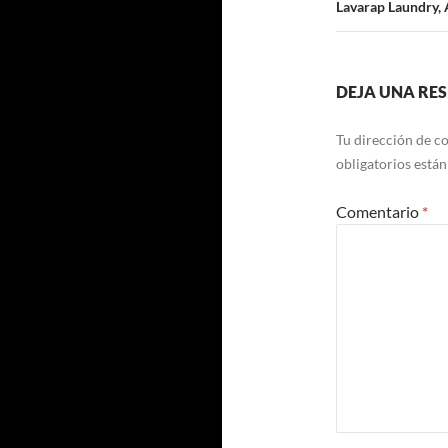
entradas
Lavarap Laundry,
DEJA UNA RE
Tu dirección de co
obligatorios está
Comentario
*