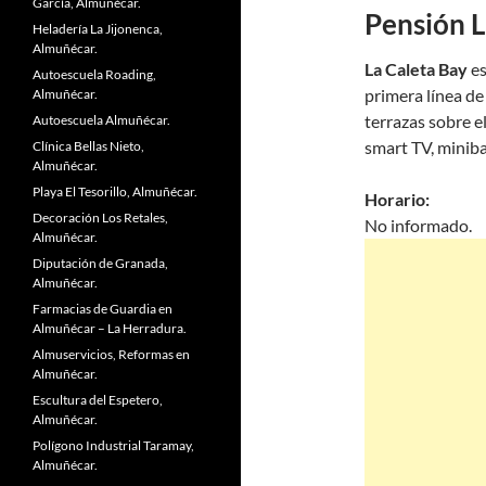
García, Almuñécar.
Pensión L
Heladería La Jijonenca,
Almuñécar.
La Caleta Bay
es
Autoescuela Roading,
primera línea de
Almuñécar.
terrazas sobre e
Autoescuela Almuñécar.
smart TV, minibar
Clínica Bellas Nieto,
Almuñécar.
Playa El Tesorillo, Almuñécar.
Horario:
Decoración Los Retales,
No informado.
Almuñécar.
Diputación de Granada,
Almuñécar.
Farmacias de Guardia en
Almuñécar – La Herradura.
Almuservicios, Reformas en
Almuñécar.
Escultura del Espetero,
Almuñécar.
Polígono Industrial Taramay,
Almuñécar.