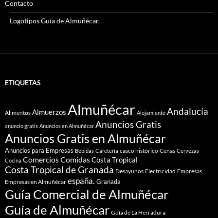
Contacto
Logotipos Guía de Almuñécar.
ETIQUETAS
Almuñécar
Andalucía
Almuerzos
Alimentos
Alojamiento
Anuncios Gratis
anuncio gratis
Anuncios en Almuñécar
Anuncios Gratis en Almuñécar
Anuncios para Empresas
casco histórico
Cenas
Bebidas
Cafetería
Cervezas
Comidas
Comercios
Costa Tropical
Cocina
Costa Tropical de Granada
Desayunos
Electricidad
Empresas
españa.
Granada
Empresas en Almuñécar
Guía Comercial de Almuñécar
Guía de Almuñécar
Guía de La Herradura