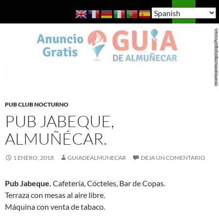
Saltar
Buscar
Guía de Almuñécar
al
MENÚ
contenido
PRINCI
PUB CLUB NOCTURNO
PUB JABEQUE,
ALMUÑÉCAR.
1 ENERO, 2018
GUIADEALMUNECAR
DEJA UN COMENTARIO
Pub Jabeque.
Cafetería, Cócteles, Bar de Copas.
Terraza con mesas al aire libre.
Máquina con venta de tabaco.