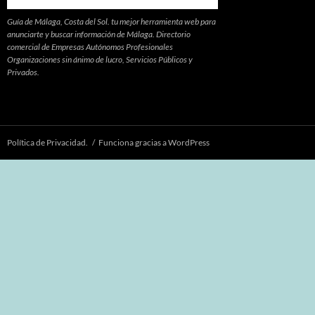
Guía de Málaga, Costa del Sol. tu mejor herramienta web para
anunciarte y buscar información de Málaga. Directorio
comercial de Empresas Autónomos Profesionales
Organizaciones sin ánimo de lucro, Servicios Públicos y
Privados.
Política de Privacidad.
Funciona gracias a WordPress