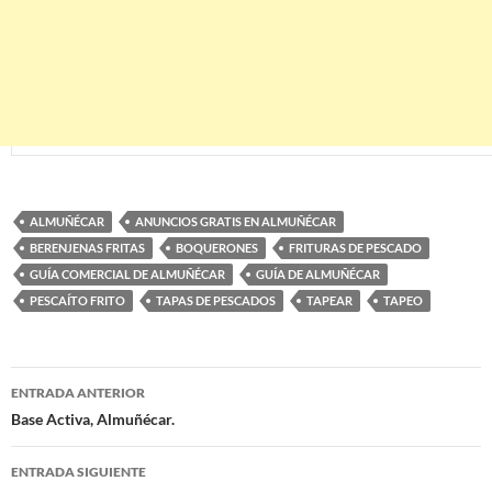
ALMUÑÉCAR
ANUNCIOS GRATIS EN ALMUÑÉCAR
BERENJENAS FRITAS
BOQUERONES
FRITURAS DE PESCADO
GUÍA COMERCIAL DE ALMUÑÉCAR
GUÍA DE ALMUÑÉCAR
PESCAÍTO FRITO
TAPAS DE PESCADOS
TAPEAR
TAPEO
ENTRADA ANTERIOR
Navegación
Base Activa, Almuñécar.
de
ENTRADA SIGUIENTE