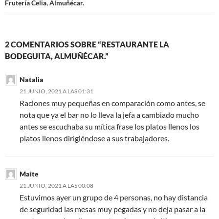
entradas
Frutería Celia, Almuñécar.
2 COMENTARIOS SOBRE “RESTAURANTE LA
BODEGUITA, ALMUÑÉCAR.”
Natalia
21 JUNIO, 2021 A LAS 01:31
Raciones muy pequeñas en comparación como antes, se
nota que ya el bar no lo lleva la jefa a cambiado mucho
antes se escuchaba su mítica frase los platos llenos los
platos llenos dirigiéndose a sus trabajadores.
Maite
21 JUNIO, 2021 A LAS 00:08
Estuvimos ayer un grupo de 4 personas, no hay distancia
de seguridad las mesas muy pegadas y no deja pasar a la