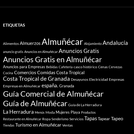
ETIQUETAS
Almuñécar
Andalucía
Almuerzos
Alimentos
Alojamiento
Anuncios Gratis
anuncio gratis
Anuncios en Almuñécar
Anuncios Gratis en Almuñécar
Anuncios para Empresas
casco histórico
Cenas
Bebidas
Cafetería
Cervezas
Comidas
Comercios
Costa Tropical
Cocina
Costa Tropical de Granada
Desayunos
Electricidad
Empresas
españa.
Granada
Empresas en Almuñécar
Guía Comercial de Almuñécar
Guía de Almuñécar
Guía de La Herradura
La Herradura
Mujeres
Playa
Moda
Menús
Productos
Tapas
Tapeo
Tapear
Ropa
Servicios
Restaurante en Almuñécar
Senderismo
Turismo en Almuñécar
Ventas
Tiendas