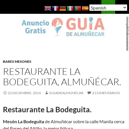
Saltar
Buscar
Guía de Almuñécar
al
MENÚ
contenido
PRINCI
BARES MESONES
RESTAURANTE LA
BODEGUITA, ALMUÑÉCAR.
22 DICIEMBRE, 2014
GUIADEALMUNECAR
2 COMENTARIOS
Restaurante La Bodeguita.
Mesón La Bodeguita
de Almuñécar sobre la calle Manila cerca
del Paseo del Altillo, la mejor fritura.