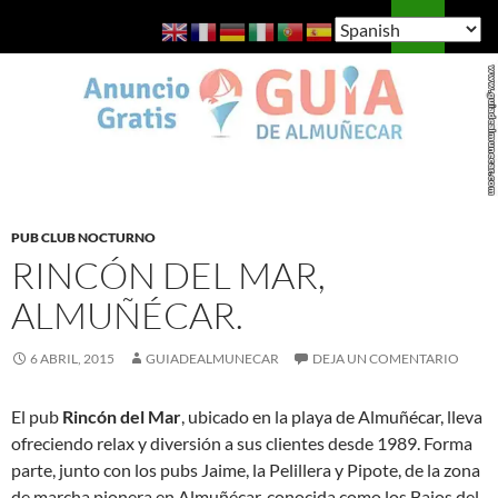
Saltar
Buscar
Guía de Almuñécar
al
MENÚ
contenido
PRINCI
PUB CLUB NOCTURNO
RINCÓN DEL MAR,
ALMUÑÉCAR.
6 ABRIL, 2015
GUIADEALMUNECAR
DEJA UN COMENTARIO
El pub
Rincón del Mar
, ubicado en la playa de Almuñécar, lleva
ofreciendo relax y diversión a sus clientes desde 1989. Forma
parte, junto con los pubs Jaime, la Pelillera y Pipote, de la zona
de marcha pionera en Almuñécar, conocida como los Bajos del