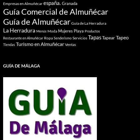
españa.
Granada
Empresas en Almuñécar
Guía Comercial de Almuñécar
Guía de Almuñécar
Guía de La Herradura
La Herradura
Mujeres
Playa
Moda
Menús
Productos
Tapas
Tapeo
Tapear
Ropa
Servicios
Restaurante en Almuñécar
Senderismo
Turismo en Almuñécar
Ventas
Tiendas
GUÍA DE MÁLAGA