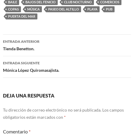
BAILE
BAJOS DEL FENICIO
CLUB NOCTURNO
COMERCIOS
COPAS
MÚSICA
PASEO DEL ALTILLO
PLAYA
PUB
PUERTA DEL MAR
ENTRADA ANTERIOR
Navegación
Tienda Benetton.
de
ENTRADA SIGUIENTE
entradas
Mónica López Quiromasajista.
DEJA UNA RESPUESTA
Tu dirección de correo electrónico no será publicada.
Los campos
obligatorios están marcados con
*
Comentario
*