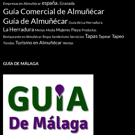
españa.
Granada
Empresas en Almuñécar
Guía Comercial de Almuñécar
Guía de Almuñécar
Guía de La Herradura
La Herradura
Mujeres
Playa
Moda
Menús
Productos
Tapas
Tapeo
Tapear
Ropa
Servicios
Restaurante en Almuñécar
Senderismo
Turismo en Almuñécar
Ventas
Tiendas
GUÍA DE MÁLAGA