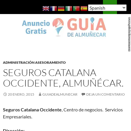
Saltar
Buscar
Guía de Almuñécar
al
MENÚ
contenido
PRINCI
ADMINISTRACIÓN ASESORAMIENTO
SEGUROS CATALANA
OCCIDENTE, ALMUÑÉCAR.
20 ENERO, 2015
GUIADEALMUNECAR
DEJA UN COMENTARIO
Seguros Catalana Occidente
, Centro de negocios. Servicios
Empresariales.
Dirección: