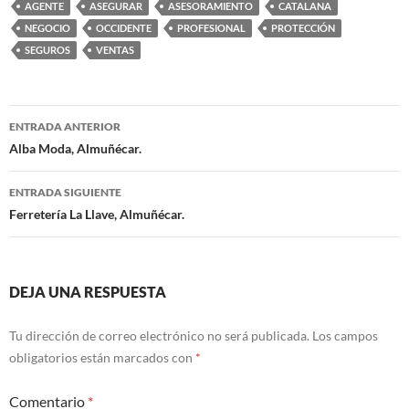
AGENTE
ASEGURAR
ASESORAMIENTO
CATALANA
NEGOCIO
OCCIDENTE
PROFESIONAL
PROTECCIÓN
SEGUROS
VENTAS
ENTRADA ANTERIOR
Navegación
Alba Moda, Almuñécar.
de
ENTRADA SIGUIENTE
entradas
Ferretería La Llave, Almuñécar.
DEJA UNA RESPUESTA
Tu dirección de correo electrónico no será publicada.
Los campos
obligatorios están marcados con
*
Comentario
*