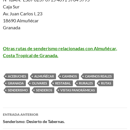
Caja Sur
Av. Juan Carlos I, 23
18690 Almuñécar
Granada
Otras rutas de senderismo relacionadas con Almuñécar,
Costa Tropical de Granada.
ACEBUCHES
ALMUÑÉCAR
CAMINOS
CAMINOS REALES
GRANADA
OLIVARES
RESTABAL
RURALES
RUTAS
SENDERISMO
SENDEROS
VISTAS PANORÁMICAS
ENTRADA ANTERIOR
Navegación
Senderismo: Desierto de Tabernas.