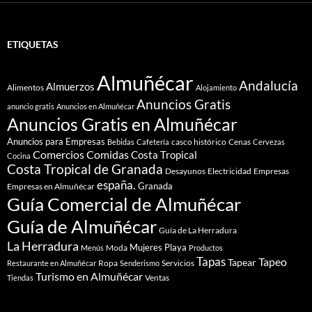
ETIQUETAS
Almuñécar
Andalucía
Almuerzos
Alimentos
Alojamiento
Anuncios Gratis
anuncio gratis
Anuncios en Almuñécar
Anuncios Gratis en Almuñécar
Anuncios para Empresas
casco histórico
Cenas
Bebidas
Cafetería
Cervezas
Comidas
Comercios
Costa Tropical
Cocina
Costa Tropical de Granada
Desayunos
Electricidad
Empresas
españa.
Granada
Empresas en Almuñécar
Guía Comercial de Almuñécar
Guía de Almuñécar
Guía de La Herradura
La Herradura
Mujeres
Playa
Moda
Menús
Productos
Tapas
Tapeo
Tapear
Ropa
Servicios
Restaurante en Almuñécar
Senderismo
Turismo en Almuñécar
Ventas
Tiendas