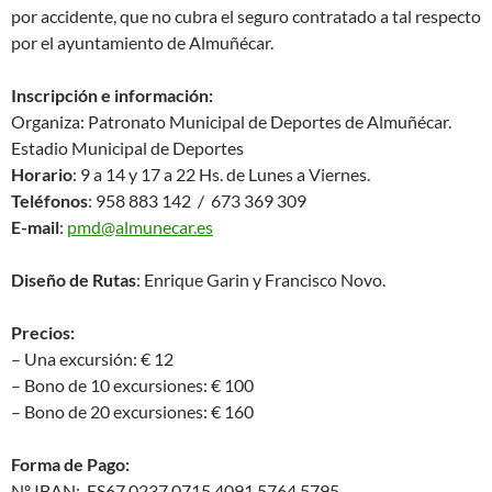
por accidente, que no cubra el seguro contratado a tal respecto
por el ayuntamiento de Almuñécar.
Inscripción e información:
Organiza: Patronato Municipal de Deportes de Almuñécar.
Estadio Municipal de Deportes
Horario
: 9 a 14 y 17 a 22 Hs. de Lunes a Viernes.
Teléfonos
: 958 883 142 / 673 369 309
E-mail
:
pmd@almunecar.es
Diseño de Rutas
: Enrique Garin y Francisco Novo.
Precios:
– Una excursión: € 12
– Bono de 10 excursiones: € 100
– Bono de 20 excursiones: € 160
Forma de Pago:
Nº IBAN: ES67 0237 0715 4091 5764 5795